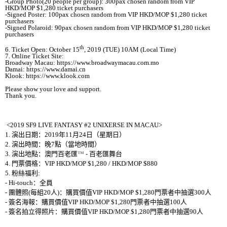
-Group Photo(20 people per group): 300pax chosen random from VIP
HKD/MOP $1,280 ticket purchasers
-Signed Poster: 100pax chosen random from VIP HKD/MOP $1,280 ticket
purchasers
-Signed Polaroid: 90pax chosen random from VIP HKD/MOP $1,280 ticket
purchasers
th
6. Ticket Open: October 15
, 2019 (TUE) 10AM (Local Time)
7. Online Ticket Site:
Broadway Macau
: https://www.broadwaymacau.com.mo
Damai: https://www.damai.cn
Klook:
https://www.klook.com
Please show your love and support.
Thank you.
<2019 SF9 LIVE FANTASY #2 UNIXERSE IN MACAU>
1.
演出日期：
2019
年
11
月
24
日（星期日）
2.
演出時間：晚
7
點（當地時間）
3.
演出地點：澳門百老匯
™
-
百老匯舞台
4.
門票價格：
VIP HKD/MOP $1,280 / HKD/MOP $880
5.
粉絲福利
:
-
Hi-touch
：全員
-
團體照
(
每組
20
人
)
：
購買價值
VIP HKD/MOP $1,280
門票者中抽選
300
人
-
簽名海報：購買價值
VIP HKD/MOP $1,280
門票者中抽選
100
人
-
簽名拍立得照片：購買價值
VIP HKD/MOP $1,280
門票者中抽選
90
人