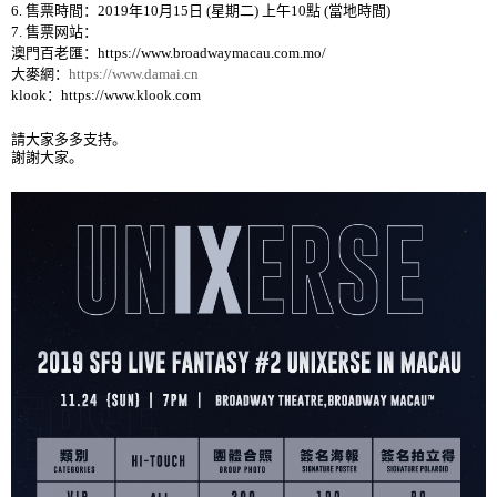
6.
售票時間
：
2019
年
10
月
15
日
(
星期二
)
上午
10
點
(
當地時間
)
7.
售票
网
站：
澳門百老匯：
https://www.broadwaymacau.com.mo/
大麥網：
https://www.damai.cn
klook
：
https://www.klook.com
請大家多多支持。
謝謝大家。