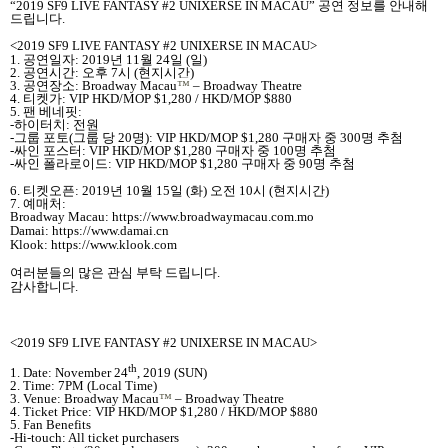
“2019 SF9 LIVE FANTASY #2 UNIXERSE IN MACAU”
공연 정보를 안내해
드립니다
.
<2019 SF9 LIVE FANTASY #2 UNIXERSE IN MACAU>
1.
공연일자
: 2019
년
11
월
24
일
(
일
)
2.
공연시간
:
오후
7
시
(
현지시간
)
3.
공연장소
: Broadway Macau
™
– Broadway Theatre
4.
티켓가
: VIP HKD/MOP $1,280 / HKD/MOP $880
5.
팬 베네핏
:
-
하이터치
:
전원
-
그룹 포토
(
그룹 당
20
명
): VIP HKD/MOP $1,280
구매자 중
300
명 추첨
-
싸인 포스터
: VIP HKD/MOP $1,280
구매자 중
100
명 추첨
-
싸인 폴라로이드
: VIP HKD/MOP $1,280
구매자 중
90
명 추첨
6.
티켓오픈
: 2019
년
10
월
15
일
(
화
)
오전
10
시
(
현지시간
)
7.
예매처
:
Broadway Macau: https://www.broadwaymacau.com.mo
Damai: https://www.damai.cn
Klook: https://www.klook.com
여러분들의 많은 관심 부탁 드립니다
.
감사합니다
.
<2019 SF9 LIVE FANTASY #2 UNIXERSE IN MACAU>
th
1. Date: November 24
, 2019 (SUN)
2. Time: 7PM (Local Time)
3. Venue: Broadway Macau
™
– Broadway Theatre
4. Ticket Price: VIP HKD/MOP $1,280 / HKD/MOP $880
5. Fan Benefits
-Hi-touch: All ticket purchasers