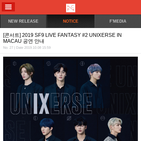
ALL MENU
NEW RELEASE
NOTICE
F'MEDIA
[콘서트] 2019 SF9 LIVE FANTASY #2 UNIXERSE IN
MACAU 공연 안내
No. 27 | Date 2019.10.08 15:59