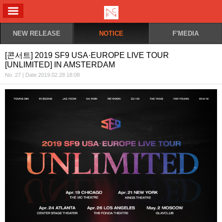
ALL MENU
NEW RELEASE
NOTICE
F'MEDIA
[콘서트] 2019 SF9 USA·EUROPE LIVE TOUR
[UNLIMITED] IN AMSTERDAM
No. 27 | Date 2019.02.28 18:08