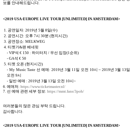
보를 안내해드립니다
.
<2019 USA
·
EUROPE LIVE TOUR [UNLIMITED] IN AMSTERDAM>
1.
공연일자
: 2019
년
5
월
8
일
(
수
)
2.
공연시간
:
오후
7
시
30
분
(
현지시간
)
3.
공연장소
: MELKWEG
4.
티켓가
&
팬 베네핏
- VIP
석
€ 150
:
하이터치
/
우선 입장
(1
순위
)
- GA
석
€ 50
5.
티켓 오픈
(현지시간)
- My Music Taste
선 예매
: 2019
년
3
월
11
일 오전
10
시
~ 2019
년
3
월
13
일
오전
9
시
-
일반 예매
: 2019
년
3
월
13
일 오전
10
시
~
6.
예매처
:
https://www.ticketmaster.nl/
7.
선 예매 관련 세부 정보
:
https://mmt.fans/3poh/
여러분들의 많은 관심 부탁 드립니다
.
감사합니다
.
<2019 USA
·
EUROPE LIVE TOUR [UNLIMITED] IN AMSTERDAM>