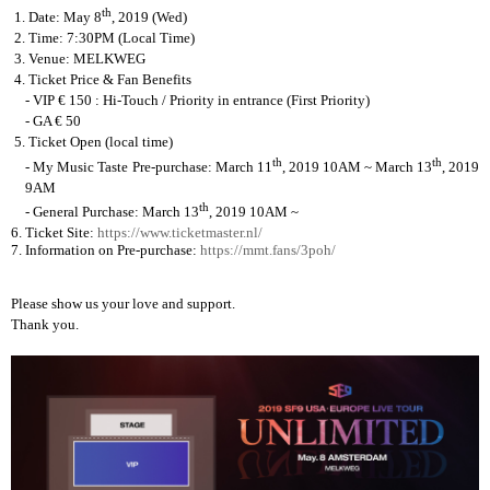
th
1. Date: May 8
, 2019 (Wed)
2. Time: 7:30PM (Local Time)
3. Venue: MELKWEG
4. Ticket Price & Fan Benefits
- VIP
€ 150
: Hi-Touch / Priority in entrance (First Priority)
- GA
€ 50
5. Ticket Open
(local time)
th
th
- My Music Taste Pre-purchase: March 11
, 2019 10AM ~ March 13
, 2019
9AM
th
- General Purchase: March 13
, 2019 10AM ~
6. Ticket Site:
https://www.ticketmaster.nl/
7. Information on Pre-purchase:
https://mmt.fans/3poh/
Please show us your love and support.
Thank you.