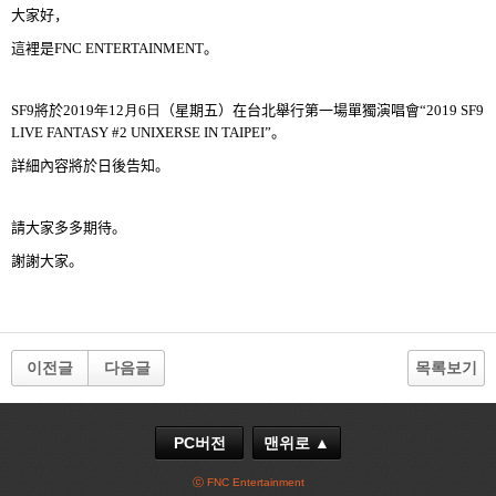
大家好，
這裡是
FNC ENTERTAINMENT
。
SF9
將於
2019
年
12
月
6
日
（星期五）在台北
舉
行第一場單獨演唱會
“
2019 SF9
LIVE FANTASY #2 UNIXERSE IN TAIPEI
”。
詳細內容將於日後告知。
請大家多多期待。
謝謝大家。
이전글
다음글
목록보기
PC버전
맨위로 ▲
ⓒ FNC Entertainment