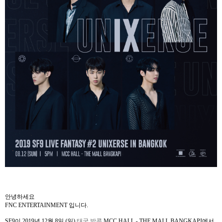
안녕하세요
FNC ENTERTAINMENT
입니다
.
SF9
이
2019
년
12
월
8
일
(
일
)
태국 방콕
MCC HALL - THE MALL BANGKAPI
에서