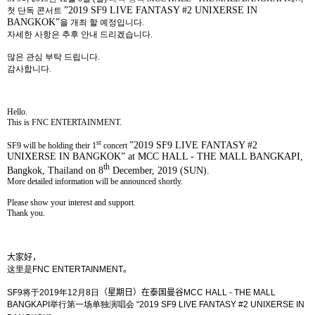
”2019 SF9 LIVE FANTASY #2 UNIXERSE IN
첫 단독 콘서트
BANGKOK”
을 개최 할 예정입니다
.
자세한 사항은 추후 안내 드리겠습니다
.
많은 관심 부탁 드립니다
.
감사합니다
.
Hello.
This is FNC ENTERTAINMENT.
st
”2019 SF9 LIVE FANTASY #2
SF9 will be holding their 1
concert
UNIXERSE IN BANGKOK” at MCC HALL - THE MALL BANGKAPI,
th
Bangkok, Thailand on 8
December, 2019 (SUN).
More detailed information will be announced shortly.
Please show your interest and support.
Thank you.
大家好，
这里是
FNC ENTERTAINMENT
。
SF9
将于
2019
年
12
月
8
日
（星期日）在泰国曼谷
MCC HALL - THE MALL
BANGKAPI
举行第一场单独演唱会
“
2019 SF9 LIVE FANTASY #2 UNIXERSE IN