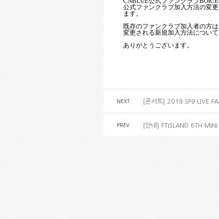
CNBLUE
公式ファンクラブ
BOICE
公式ファンクラブ加入方法の
変
更
ます。
既
存のファンクラブ加入者の方は
変
更される
新規
加入方法について
ありがとうございます。
[콘서트] 2019 SF9 LIVE F
NEXT
[안내] FTISLAND 6TH MIN
PREV