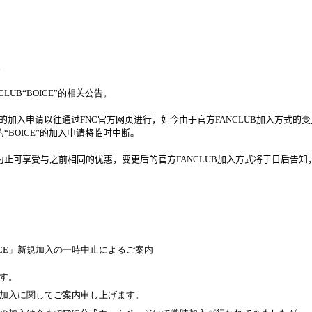
。
CLUB
“
BOICE
”的相关公告。
的加入申请以往通过
FNC
官方
网页进行，如今由于官方
FANCLUB
加入方式的变
的
“
BOICE
”的加入申请将临时中断。
为止可享受与之前相同的优惠，变更后的官方
FANCLUB
加入方式将于日后告知
CE
」新規加入の一時中止によるご案
内
す。
加入に
関
してご
案
内
申し上げます。