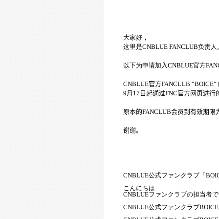
大家好，
这里是
CNBLUE FANCLUB
负责人
以下为申请加入
CNBLUE
官方
FAN
CNBLUE
官方
FANCLUB
“
BOICE
“
9
月
17
日起通过
FNC
官方
网页进行
原本的
FANCLUB
会员到有效期限
谢谢。
CNBLUE
公式ファンクラブ「
BOI
こんにちは
CNBLUE
ファンクラブの担
当
者で
CNBLUE
公式ファンクラブ
BOICE