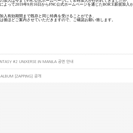
の加入は今まで
FNC
公式ホ
ー
ムペ
ー
ジにて常時加入が行われてきましたが、
によって
2019
年
9
月
16
日から
FNC
公式ホ
ー
ムペ
ー
ジを通じた
BOICE
新規加入
加入有
効
期間まで
既
存と同じ特典を受けることができ、
は後ほどご案
内
させていただきますので
、ご確認お願い致します。
ANTASY #2 UNIXERSE IN MANILA 공연 안내
I ALBUM [ZAPPING] 공개