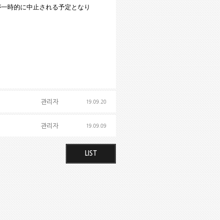
が一時的に中止
される予定となり
관리자
19.09.20
관리자
19.09.09
LIST