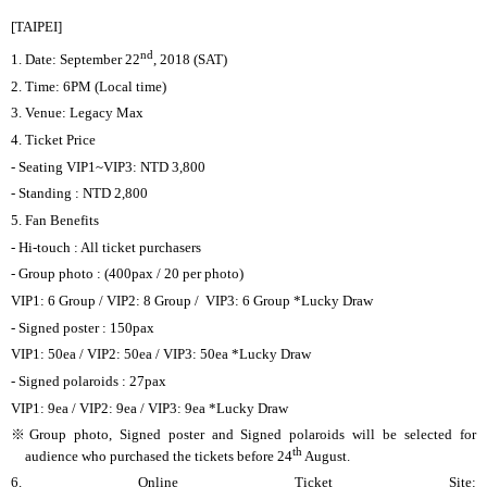
[TAIPEI]
nd
1. Date: September 22
, 2018 (SAT)
2. Time: 6PM (Local time)
3. Venue: Legacy Max
4. Ticket Price
- Seating VIP1~VIP3: NTD 3,800
- Standing : NTD 2,800
5. Fan Benefits
- Hi-touch : All ticket purchasers
- Group photo : (400pax / 20 per photo)
VIP1: 6 Group / VIP2: 8 Group /
VIP3: 6 Group *Lucky Draw
- Signed poster : 150pax
VIP1: 50ea / VIP2: 50ea / VIP3: 50ea *Lucky Draw
- Signed polaroids : 27pax
VIP1: 9ea / VIP2: 9ea / VIP3: 9ea *Lucky Draw
※
Group photo, Signed poster and Signed polaroids will be selected for
th
audience who purchased the tickets before 24
August.
6. Online Ticket Site: