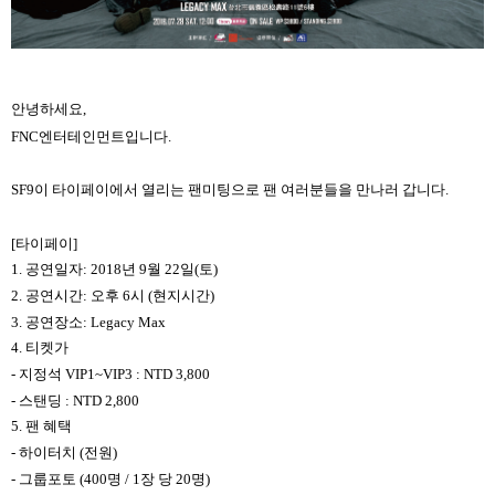
안녕하세요
,
FNC
엔터테인먼트입니다
.
SF9
이 타이페이에서 열리는 팬미팅으로 팬 여러분들을 만나러 갑니다
.
[
타이페이
]
1.
공연일자
: 2018
년
9
월
22
일
(
토
)
2.
공연시간
:
오후
6
시
(
현지시간
)
3.
공연장소
: Legacy Max
4.
티켓가
-
지정석
VIP1~VIP3 : NTD 3,800
-
스탠딩
: NTD 2,800
5.
팬 혜택
-
하이터치
(
전원
)
-
그룹포토
(400
명
/ 1
장 당
20
명
)