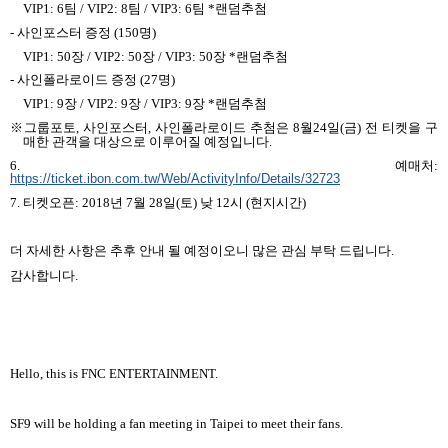
VIP1: 6
팀
/ VIP2: 8
팀
/ VIP3: 6
팀
*
랜덤추첨
-
사인포스터 증정
(150
명
)
VIP1: 50
장
/ VIP2: 50
장
/ VIP3: 50
장
*
랜덤추첨
-
사인폴라로이드 증정
(27
명
)
VIP1: 9
장
/ VIP2: 9
장
/ VIP3: 9
장
*
랜덤추첨
※그룹포토
,
사인포스터
,
사인폴라로이드 추첨은
8
월
24
일
(
금
)
전 티켓을 구
매한 관객을 대상으로 이루어질 예정입니다
.
6.
예매처
:
https://ticket.ibon.com.tw/Web/ActivityInfo/Details/32723
7.
티켓오픈
: 2018
년
7
월
28
일
(
토
)
낮
12
시
(
현지시간
)
더 자세한 사항은 추후 안내 될 예정이오니 많은 관심 부탁 드립니다
.
감사합니다
.
Hello, this is FNC ENTERTAINMENT.
SF9 will be holding a fan meeting in Taipei to meet their fans.