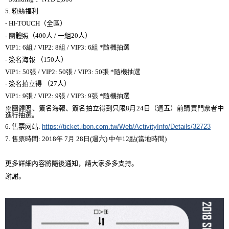
5.
粉絲福利
- HI-TOUCH
（全區）
-
團體照（
400
人
/
一組
20
人）
VIP1: 6
組
/ VIP2: 8
組
/ VIP3: 6
組
*
隨機抽選
-
簽名海報 （
150
人）
VIP1: 50
張
/ VIP2: 50
張
/ VIP3: 50
張
*
隨機抽選
-
簽名拍立得
（
27
人）
VIP1: 9
張
/ VIP2: 9
張
/ VIP3: 9
張
*
隨機抽選
※團體照、簽名海報、簽名拍立得到只限
8
月
24
日（週五）前購買門票者中
進行抽選。
网
6.
售票
站
:
https://ticket.ibon.com.tw/Web/ActivityInfo/Details/32723
7.
售票時間
: 2018
年
7
月
28
日
(
週六
)
中午
12
點
(
當地時間
)
更多詳細內容將隨後通知，請大家多多支持。
謝謝。