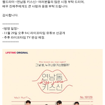
웹드라마
<
연남동 키스신
>
여러분들의 많은 시청 부탁 드리며
,
배우 진예주에게도 큰 사랑과 응원 부탁 드립니다
.
감사합니다
.
==========
<
방영 일정
>
- 11
월
29
일 오후
9
시 라이프타임 유튜브 선공개
-
추후 라이프타임
TV
편성 예정
.
==========