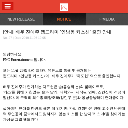
ALL MENU
NEW RELEASE
NOTICE
F'MEDIA
[안내] 배우 진예주 웹드라마 ‘연남동 키스신’ 출연 안내
No. 27 | Date 2019.11.26 12:05
안녕하세요
.
FNC Entertainment
입니다
.
오는
11
월
29
일 라이프타임 유튜브를 통해 첫 공개되는
웹드라마
<
연남동 키스신
>
에 배우 진예주가
‘
차도현
’
역으로 출연합니다
.
배우 진예주가 연기하는 차도현은 솔(홍승희 분)의 룸메이트로,
'키스'를 향해 거침없는 솔과 달리, 대학와서 시작된 연애, 스킨십에 걱정이
앞선다. 이 구역의 최수종 태양오빠(강민우 분)와 꽁냥꽁냥하며 연애중이다.
살아생전 연애를 한번도 해본 적 없지만
,
간접 경험만은 연애 고수인 반전매
력 주인공이 꿈속에서도 잊혀지지 않는 키스를 한 남자
'
키스 神
'
을 찾아가는
과정을 그릴 웹드라마