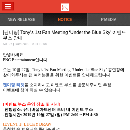
ALL MENU
NEW RELEASE
NOTICE
F'MEDIA
[팬미팅] Tony’s 1st Fan Meeting ‘Under the Blue Sky’ 이벤트
부스 안내
No. 27 | Date 2019.10.24 19:08
안녕하세요
.
FNC Entertainment
입니다
.
오는
10
월
27
일
,
Tony’s 1st Fan Meeting ‘Under the Blue Sky’
공연장에
찾아와주시는 팬 여러분들을 위한 이벤트를 안내해드립니다
.
팬미팅 티켓
을
소지하시고
이벤트 부스를 방문해주시면 추첨
이벤트에 참여 하실 수 있습니다
.
[
이벤트 부스 운영 장소 및 시간
]
-진행장소: 유니버설아트센터 로비 내 이벤트 부스
-진행시간: 2019년 10월 27일 (일) PM 2:00 ~ PM 4:30
[EVENT 1] LUCKY DRAW
추첨함 속 행운권을 뽑아주세요
!