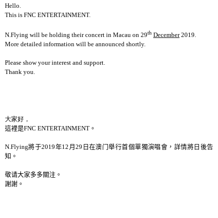
Hello.
This is FNC ENTERTAINMENT.
th
N.Flying will be holding their concert in Macau on 29
December
2019.
More detailed information will be announced shortly.
Please show your interest and support.
Thank you.
大家好，
這裡是
FNC ENTERTAINMENT
。
N.Flying
將于
2019
年
12
月
29
日在澳门
舉
行首個單獨演唱會，詳情將日後告
知。
敬请大家多多關注。
謝謝。