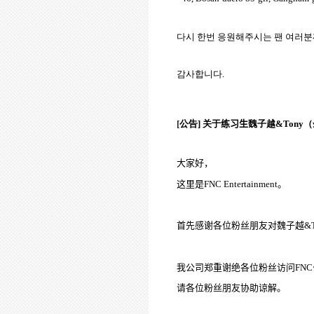
다시 한번 응원해주시는 팬 여러분
감사합니다
.
[
公告
]
关于
练习生
魏子越
&Tony
（
大家好，
这里是
FNC
Entertainment
。
首先
感谢各位粉丝朋友对魏子越
&
我公司郑重谢绝各位粉丝访问
FNC
请各位粉丝朋友协助谅解。