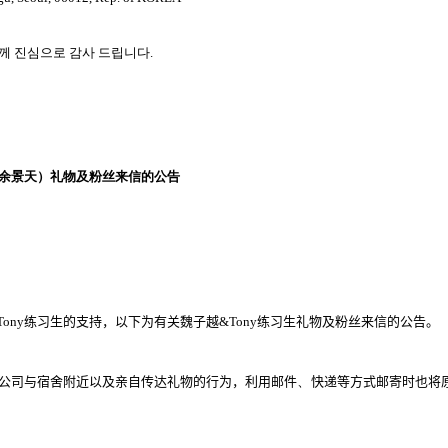
께 진심으로 감사 드립니다
.
余景天）礼物及粉丝来信的公告
Tony
练习生的支持，以下为有关魏子越
&Tony
练习生礼物及粉丝来信的公告。
公司与宿舍附近以及亲自传达礼物的行为，利用邮件
、
快递等方式邮寄时也将