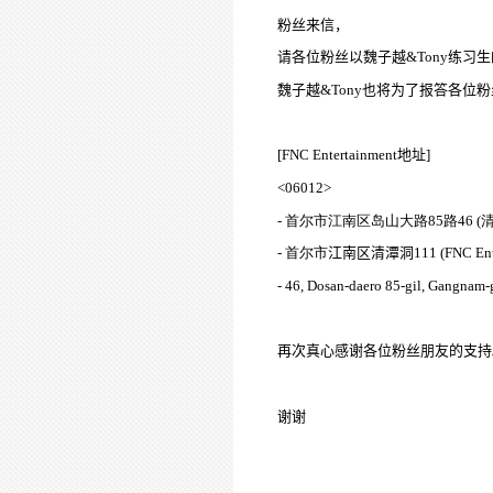
粉丝来信，
请各位粉丝以魏子越
&Tony
练习生
魏子越
&Tony
也将为了报答各位粉
[FNC Entertainment
地址
]
<06012>
-
首尔市江南
区岛
山大路
85
路
46 (
-
首尔市
江南区
清潭洞
111
(FNC Ent
- 46, Dosan-daero 85-gil, Gangnam
再次真心感谢各位粉丝朋友的支持
谢谢