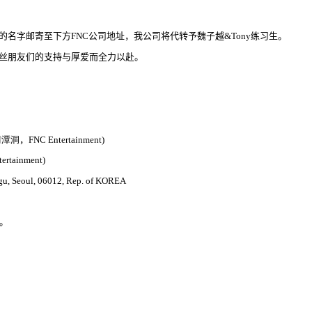
的名字邮寄至下方
FNC
公司地址，我公司将代转予魏子越
&Tony
练习生。
丝朋友们的支持与厚爱而全力以赴。
清
潭洞
，
FNC Entertainment)
ertainment)
-gu, Seoul, 06012, Rep. of KOREA
。