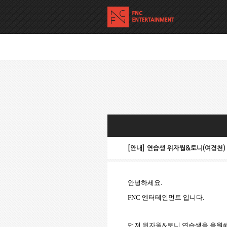
[안내] 연습생 위자월&토니(여경천)
안녕하세요
.
FNC
엔터테인먼트 입니다
.
먼저
위자월
&
토니
연습생을 응원해