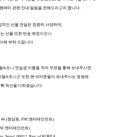
 팬레터 관련 안내 말씀을 전해드리고자 합니다
.
직접적인 선물 전달은 정중히 사양하며
,
는 선물 또한 반송 예정이오니
이해 부탁 드립니다
.
월
&
토니
연습생 이름을 적어 우편을 통해 보내주시면
자월
&
토니군
또한 팬 여러분들이 보내주시는 응원에
도록 최선을 다하겠습니다
.
46 (
청담동
, FNC
엔터테인먼트
)
FNC
엔터테인먼트
)
-gu, Seoul, 06012, Rep. of KOREA