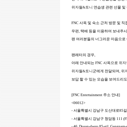
위자월
&
토니
연습생 관련 선물 및
FNC
사옥 및 숙소 근처 방문 및 
우편
,
택배 등을 이용하여 보내주시
팬 여러분들의 너그러운 마음으로 
팬레터의 경우
,
아래 안내되는
FNC
사옥으로
위자
위자월
&
토니
군에게 전달되며
,
위
보답 할 수 있는 모습을 보여드리
[FNC Entertainment
주소 안내
]
<06012>
-
서울특별시 강남구 도산대로
85
길
-
서울특별시 강남구 청담동
111 (
- 46, Dosan-daero 85-gil, Gangnam