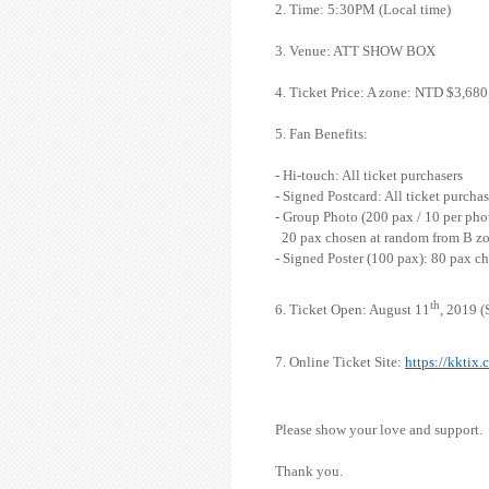
2. Time: 5:30PM (Local time)
3. Venue: ATT SHOW BOX
4. Ticket Price: A zone: NTD $3,68
5. Fan Benefits:
- Hi-touch: All ticket purchasers
- Signed Postcard: All ticket purchas
- Group Photo (200 pax / 10 per pho
20 pax chosen at random from B zon
- Signed Poster (100 pax): 80 pax c
th
6. Ticket Open: August 11
, 2019 
7. Online Ticket Site:
https://kktix
Please show your love and support.
Thank you.