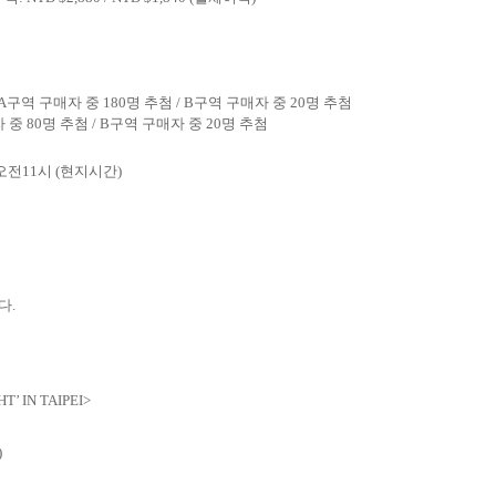
 A
구역 구매자 중
180
명 추첨
/ B
구역 구매자 중
20
명 추첨
자 중
80
명 추첨
/ B
구역 구매자 중
20
명 추첨
오전
11
시
(
현지시간
)
니다
.
HT’ IN TAIPEI>
)