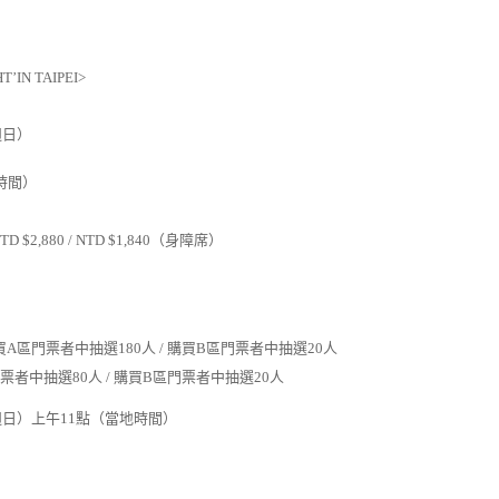
HT’IN TAIPEI>
週日
）
時間
）
TD $2,880 / NTD $1,840
（身障席）
買
A
區門票者中抽選
180
人
/
購買
B
區門票者中抽選
20
人
票者中抽選
80
人
/
購買
B
區門票者中抽選
20
人
週日）上午
11
點（當地時間）