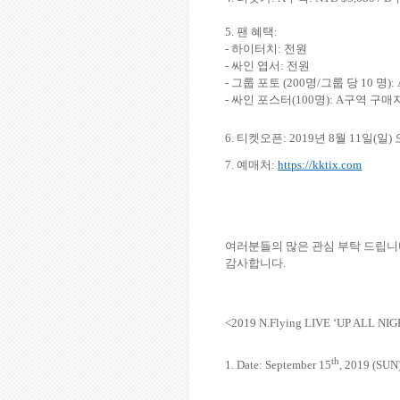
5.
팬 혜택
:
-
하이터치
:
전원
-
싸인 엽서
:
전원
-
그룹 포토
(200
명
/
그룹 당
10
명
):
-
싸인 포스터
(100
명
): A
구역 구매
6.
티켓오픈
: 2019
년
8
월
11
일
(
일
)
7.
예매처
:
https://kktix.com
여러분들의 많은 관심 부탁 드립
감사합니다
.
<2019 N.Flying LIVE ‘UP ALL NIG
th
1. Date: September 15
, 2019 (SUN