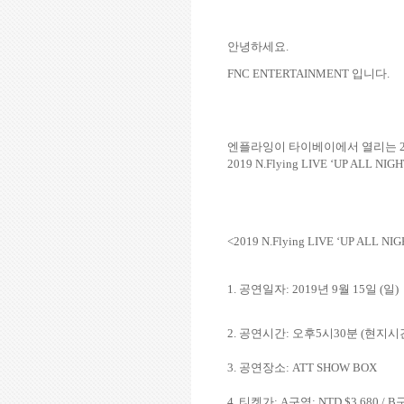
안녕하세요.
FNC ENTERTAINMENT
입니다
.
엔플라잉이 타이베이에서 열리는
2019 N.Flying LIVE ‘UP ALL NIGH
<2019 N.Flying LIVE ‘UP ALL NIG
1.
공연일자
: 2019
년
9
월
15
일
(
일
)
2.
공연시간
:
오후
5
시
30
분
(
현지시
3.
공연장소
: ATT SHOW BOX
4.
티켓가
: A
구역
: NTD $3,680 / B