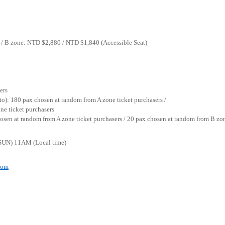
0 / B zone: NTD $2,880 / NTD $1,840 (
Accessible Seat
)
ers
to): 180 pax chosen at random from A zone ticket purchasers /
e ticket purchasers
hosen at random from A zone ticket purchasers / 20 pax chosen at random from B zon
(SUN) 11AM (Local time)
.com