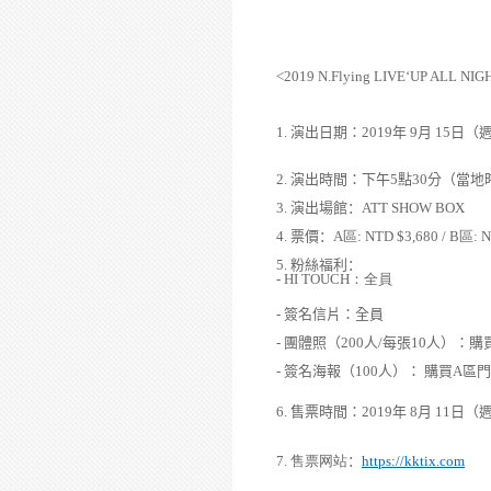
<2019 N.Flying LIVE‘UP ALL NIG
1.
演出日期
：
2019
年
9
月
15
日
（
2.
演出時間
：
下午
5
點
30
分
（
當地
3.
演出場館
：
ATT SHOW BOX
4.
票價
：
A
區
:
NTD $3,680 / B
區
:
N
5.
粉絲福利：
-
HI TOUCH
：
全員
-
簽名信片：全員
-
團體照
（
200
人
/
每張
10
人
）：
購
-
簽名海報（
100
人）：
購買
A
區門
6.
售票時間
：
2019
年
8
月
11
日（
7.
售票
网
站
：
https://kktix.com