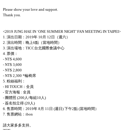
Please show your love and support.
Thank you.
<2019 JUNG HAE IN ‘ONE SUMMER NIGHT’ FAN MEETING IN TAIPEI>
1.
演出日期：
2019
年
10
月
12
日（週六）
2.
演出時間：晚
上
6
點（當地時間）
3.
演出場地：
TICC
台北國際會議中心
4.
票價：
- NT$ 4,600
- NT$ 3,600
- NT$ 2,800
- NT$ 2,300 *
輪椅席
5.
粉絲福利：
- HI TOUCH
：全員
-
官方海報
:
全員
-
團體照
(200
人
/
每組
10
人
)
-
簽名拍立得
(20
人
)
6.
售票時間：
2019
年
8
月
11
日
(
週日
)
下午
2
點
(
當地時間）
7.
售票網站：
ibon
請大家多多支持。