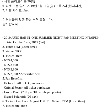
-
사인 폴라로이드
(20
명
)
6.
티켓 오픈 일시
: 2019
년
8
월
11
일
(
일
)
오후
2
시
(
현지시간
)
7.
티켓 사이트
: ibon
여러분들의 많은 관심 부탁 드립니다
.
감사합니다
.
<2019 JUNG HAE IN ’ONE SUMMER NIGHT’ FAN MEETING IN TAIPEI>
1. Date: October 12th, 2019 (Sat)
2. Time: 6PM (Local time)
3. Venue: TICC
4. Ticket Price:
- NT$ 4,600
- NT$ 3,600
- NT$ 2,800
- NT$ 2,300 *Accessible Seat
5. Fan Benefits:
- Hi-touch: All ticket purchasers
- Official Poster: All ticket purchasers
- Group Photo (200 pax/10 people per photo)
- Signed Polaroids (20 pax)
6. Ticket Open Date: August 11th, 2019 (Sun) 2PM (Local time)
7. Ticket Site: ibon