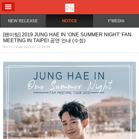
ALL MENU
NEW RELEASE
NOTICE
F'MEDIA
[팬미팅] 2019 JUNG HAE IN ‘ONE SUMMER NIGHT’ FAN
MEETING IN TAIPEI 공연 안내 (수정)
No. 27 | Date 2019.07.22 18:09