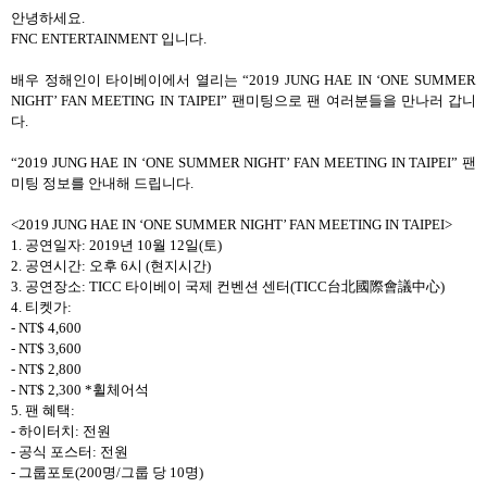
안녕하세요
.
FNC ENTERTAINMENT
입니다
.
배우 정해인이 타이베이에서 열리는
“2019 JUNG HAE IN ‘ONE SUMMER
NIGHT’ FAN MEETING IN TAIPEI”
팬미팅으로 팬 여러분들을 만나러 갑니
다
.
“2019 JUNG HAE IN ‘ONE SUMMER NIGHT’ FAN MEETING IN TAIPEI”
팬
미팅 정보를 안내해 드립니다
.
<2019 JUNG HAE IN ‘ONE SUMMER NIGHT’ FAN MEETING IN TAIPEI>
1.
공연일자
: 2019
년
10
월
12
일
(
토
)
2.
공연시간
:
오후
6
시
(
현지시간
)
3.
공연장소
:
TICC
타이베이
국제
컨벤션
센터
(
TICC
台北國際會議中心
)
4.
티켓가
:
- NT$ 4,600
- NT$ 3,600
- NT$ 2,800
- NT$ 2,300 *
휠체어석
5.
팬 혜택
:
-
하이터치
:
전원
-
공식 포스터
:
전원
-
그룹포토
(200
명
/
그룹 당
10
명
)