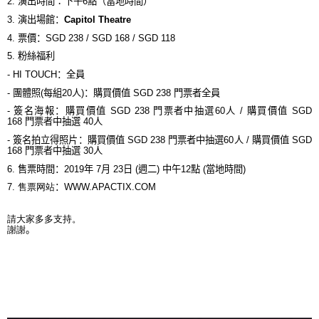
2.
演出時間
：
下午
6
點
（
當地時間
）
3.
演出場館
：
Capitol Theatre
4.
票價
：
SGD 238 / SGD 168 / SGD 118
5.
粉絲福利
-
HI TOUCH
：全員
-
團體照
(
每組
20
人
)
：
購買價值
SGD 238
門票者全員
-
簽名海報：購買價值
SGD 238
門票者中抽選
60
人
/
購買價值
SGD
168
門票者中抽選
40
人
-
簽名拍立得照片：購買價值
SGD 238
門票者中抽選
60
人
/
購買價值
SGD
168
門票者中抽選
30
人
6.
售票時間
：
2019
年
7
月
23
日
(
週二
)
中午
12
點
(
當地時間
)
7.
售票
网
站
：
WWW.APACTIX.COM
請大家多多支持
。
謝謝
。