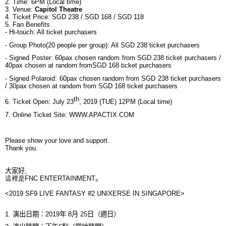
2. Time: 6PM (Local time)
3. Venue:
Capitol Theatre
4. Ticket Price:
SGD 238 / SGD 168 / SGD 118
5. Fan Benefits
- Hi-touch: All ticket purchasers
- Group Photo(20 people per group): All
SGD 238
ticket purchasers
- Signed Poster: 60pax chosen random from
SGD 238
ticket purchasers /
40pax chosen at random from
SGD 168
ticket purchasers
-
Signed Polaroid
: 60pax chosen random from
SGD 238
ticket purchasers
/ 30pax chosen at random from
SGD 168
ticket purchasers
th
6. Ticket Open: July 23
, 2019 (TUE) 12PM (Local time)
7.
Online Ticket Site:
WWW.APACTIX.COM
Please show your love and support.
Thank you.
大家好
,
這裡是
FNC ENTERTAINMENT
。
<
2019 SF9 LIVE FANTASY #2 UNIXERSE IN SINGAPORE
>
1.
演出日期
：
2019
年
8
月
25
日
（
週日
）