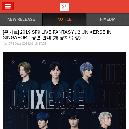
ALL MENU
NEW RELEASE
NOTICE
F'MEDIA
[콘서트] 2019 SF9 LIVE FANTASY #2 UNIXERSE IN
SINGAPORE 공연 안내 (재 공지/수정)
No. 27 | Date 2019.07.18 17:59