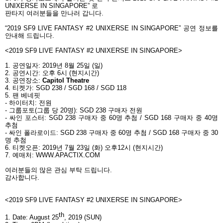
UNIXERSE IN SINGAPORE”
로
판타지 여러분들을 만나러 갑니다
.
“2019 SF9 LIVE FANTASY #2 UNIXERSE IN SINGAPORE”
공연 정보를
안내해 드립니다
.
<2019 SF9 LIVE FANTASY #2 UNIXERSE IN SINGAPORE>
1.
공연일자
: 2019
년
8
월
25
일
(
일
)
2.
공연시간
:
오후
6
시
(
현지시간
)
3.
공연장소
:
Capitol Theatre
4.
티켓가
: SGD 238 / SGD 168 / SGD 118
5.
팬 베네핏
-
하이터치
:
전원
-
그룹포토
(
그룹 당
20
명
): SGD 238
구매자 전원
-
싸인 포스터
: SGD 238
구매자 중
60
명 추첨
/ SGD 168
구매자 중
40
명
추첨
-
싸인 폴라로이드
: SGD 238
구매자 중
60
명 추첨
/ SGD 168
구매자 중
30
명 추첨
6.
티켓오픈
: 2019
년
7
월
23
일
(
화
)
오후
12
시
(
현지시간
)
7.
예매처
: WWW.APACTIX.COM
여러분들의 많은 관심 부탁 드립니다
.
감사합니다
.
<2019 SF9 LIVE FANTASY #2 UNIXERSE IN SINGAPORE>
th
1. Date: August 25
, 2019 (SUN)