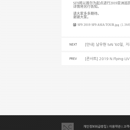
SF9
将
以首
尔
为
起点
进
行
2019
亚
洲巡
详
情
将另
行告知。
请
大家多多期待。
谢谢
大家。
SF9 2019 SF9 ASIA TOUR.jpg
(1.3M
[안내] 남우현 tvN ‘60일,
NEXT
[콘서트] 2019 N.Flying LI
PREV
개인정보취급방침
|
이용약관
|
고객센