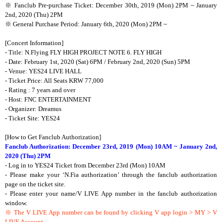
※ Fanclub Pre-purchase Ticket: December 30th, 2019 (Mon) 2PM ~ January
2nd, 2020 (Thu) 2PM
※ General Purchase Period: January 6th, 2020 (Mon) 2PM ~
[Concert Information]
- Title: N.Flying FLY HIGH PROJECT NOTE 6. FLY HIGH
- Date: February 1st, 2020 (Sat) 6PM / February 2nd, 2020 (Sun) 5PM
- Venue: YES24 LIVE HALL
- Ticket Price: All Seats KRW 77,000
- Rating : 7 years and over
- Host: FNC ENTERTAINMENT
- Organizer: Dreamus
- Ticket Site: YES24
[How to Get Fanclub Authorization]
Fanclub Authorization: December 23rd, 2019 (Mon) 10AM ~ January 2nd,
2020 (Thu) 2PM
- Log in to YES24 Ticket from December 23rd (Mon) 10AM
- Please make your ‘N.Fia authorization’ through the fanclub authorization
page on the ticket site.
- Please enter your name/V LIVE App number in the fanclub authorization
window.
※ The V LIVE App number can be found by clicking V app login > MY > V
LIVE Account