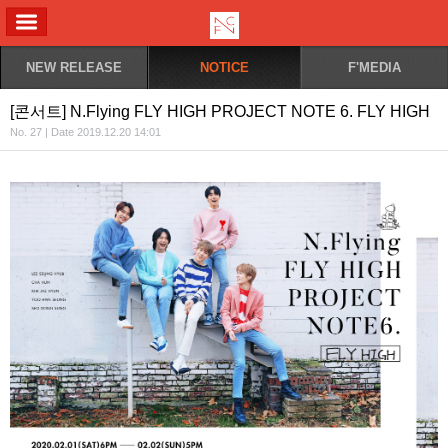
ALL MENU
NEW RELEASE
NOTICE
F'MEDIA
[콘서트] N.Flying FLY HIGH PROJECT NOTE 6. FLY HIGH
No. 27 | Date 2019.12.20 14:01