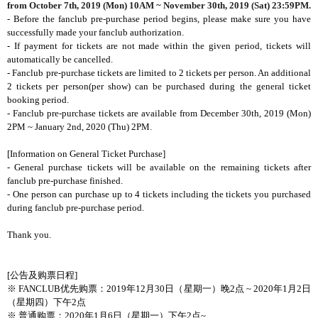
from October 7th, 2019 (Mon) 10AM ~ November 30th, 2019 (Sat) 23:59PM.
- Before the fanclub pre-purchase period begins, please make sure you have
successfully made your fanclub authorization.
- If payment for tickets are not made within the given period, tickets will
automatically be cancelled.
- Fanclub pre-purchase tickets are limited to 2 tickets per person. An additional
2 tickets per person(per show) can be purchased during the general ticket
booking period.
- Fanclub pre-purchase tickets are available from December 30th, 2019 (Mon)
2PM ~ January 2nd, 2020 (Thu) 2PM.
[Information on General Ticket Purchase]
- General purchase tickets will be available on the remaining tickets after
fanclub pre-purchase finished.
- One person can purchase up to 4 tickets including the tickets you purchased
during fanclub pre-purchase period.
Thank you.
[公告及购票日程]
※ FANCLUB优先购票：2019年12月30日（星期一）晚2点 ~ 2020年1月2日
（星期四）下午2点
※ 普通购票：2020年1月6日（星期一）下午2点~