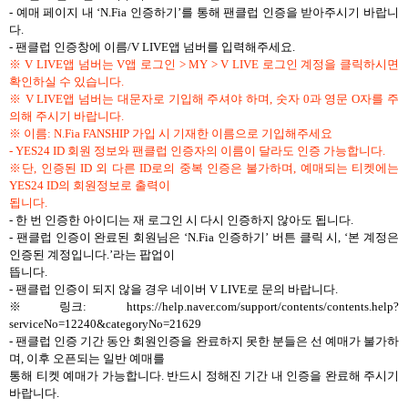
- 예매 페이지 내 ‘N.Fia 인증하기’를 통해 팬클럽 인증을 받아주시기 바랍니
다.
- 팬클럽 인증창에 이름/V LIVE앱 넘버를 입력해주세요.
※ V LIVE앱 넘버는 V앱 로그인 > MY > V LIVE 로그인 계정을 클릭하시면
확인하실 수 있습니다.
※ V LIVE앱 넘버는 대문자로 기입해 주셔야 하며, 숫자 0과 영문 O자를 주
의해 주시기 바랍니다.
※ 이름: N.Fia FANSHIP 가입 시 기재한 이름으로 기입해주세요
- YES24 ID 회원 정보와 팬클럽 인증자의 이름이 달라도 인증 가능합니다.
※단, 인증된 ID 외 다른 ID로의 중복 인증은 불가하며, 예매되는 티켓에는
YES24 ID의 회원정보로 출력이
됩니다.
- 한 번 인증한 아이디는 재 로그인 시 다시 인증하지 않아도 됩니다.
- 팬클럽 인증이 완료된 회원님은 ‘N.Fia 인증하기’ 버튼 클릭 시, ‘본 계정은
인증된 계정입니다.’라는 팝업이
뜹니다.
- 팬클럽 인증이 되지 않을 경우 네이버 V LIVE로 문의 바랍니다.
※링크:
https://help.naver.com/support/contents/contents.help?
serviceNo=12240&categoryNo=21629
- 팬클럽 인증 기간 동안 회원인증을 완료하지 못한 분들은 선 예매가 불가하
며, 이후 오픈되는 일반 예매를
통해 티켓 예매가 가능합니다. 반드시 정해진 기간 내 인증을 완료해 주시기
바랍니다.