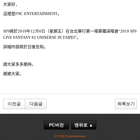
大家好，
這裡是
FNC ENTERTAINMENT
。
SF9
將於
2019
年
12
月
6
日
（星期五）在台北
舉
行第一場單獨演唱會
“
2019 SF9
LIVE FANTASY #2 UNIXERSE IN TAIPEI
”。
詳細內容將於日後告知。
請大家多多期待。
謝謝大家。
이전글
다음글
목록보기
PC버전
맨위로 ▲
ⓒ FNC Entertainment