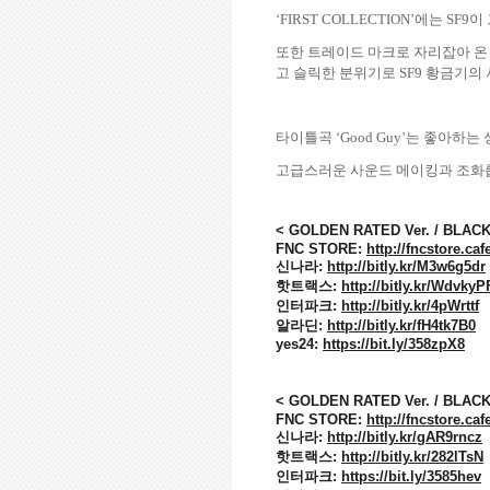
‘
FIRST COLLECTION
’에는
SF9
이
또한 트레이드 마크로 자리잡아 온
고 슬릭한 분위기로
SF9
황금기의 
타이틀곡 ‘
Good Guy
’는 좋아하는 
고급스러운 사운드 메이킹과 조화
< GOLDEN RATED Ver. / BLAC
FNC STORE:
http://fncstore.ca
신나라:
http://bitly.kr/M3w6g5dr
핫트랙스:
http://bitly.kr/WdvkyP
인터파크:
http://bitly.kr/4pWrttf
알라딘:
http://bitly.kr/fH4tk7B0
yes24:
https://bit.ly/358zpX8
< GOLDEN RATED Ver. / BLAC
FNC STORE:
http://fncstore.ca
신나라:
http://bitly.kr/gAR9rncz
핫트랙스:
http://bitly.kr/282lTsN
인터파크:
https://bit.ly/3585hev