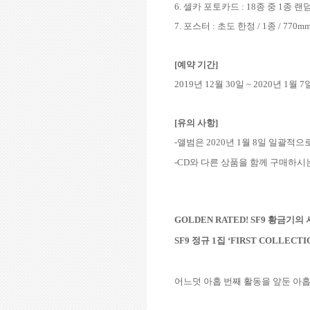
6.
셀카 포토카드
: 18
종 중
1
종 랜
7.
포스터
:
초도 한정
/ 1
종
/
770mm
[
예약 기간
]
2019
년
12
월
30
일
~ 2020
년
1
월
7
[
유의 사항
]
-
앨범은
2020
년
1
월
8
일 일괄적으
-CD
와 다른 상품을 함께 구매하시
GOLDEN RATED! SF9
황금기의 
SF9
정규
1
집
‘FIRST COLLECTIO
어느덧 아홉 번째 활동을 앞둔 아홉