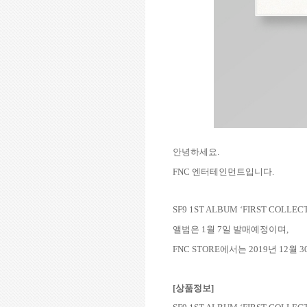
안녕하세요
.
FNC
엔터테인먼트입니다
.
SF9 1ST ALBUM ‘FIRST COLLEC
앨범은
1
월
7
일 발매예정이며
,
FNC STORE
에서는
2019
년
12
월
3
[
상품정보
]