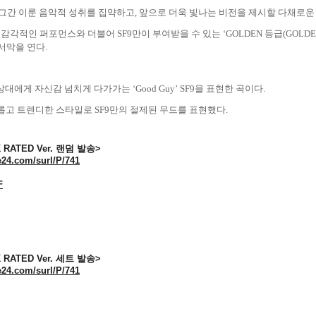
 그간 이룬 음악적 성취를 집약하고
,
앞으로 더욱 빛나는 비전을 제시할 다채로운
 감각적인 퍼포먼스와 더불어
SF9
만이 부여받을 수 있는 ‘
GOLDEN
등급
(GOLDE
서막을 연다
.
상대에게 자신감 넘치게 다가가는 ‘
Good Guy
’
SF9
을 표현한 곡이다
.
롭고 트렌디한 스타일로
SF9
만의 절제된 무드를 표현했다
.
K RATED Ver. 랜덤 발송>
fe24.com/surl/P/741
F
K RATED Ver. 세트 발송>
fe24.com/surl/P/741