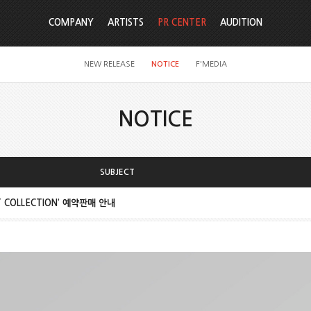
COMPANY
ARTISTS
PR CENTER
AUDITION
NEW RELEASE
NOTICE
F'MEDIA
NOTICE
SUBJECT
ST COLLECTION’ 예약판매 안내