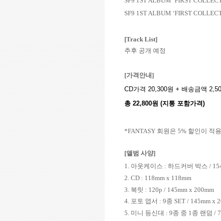
SF9 1ST ALBUM ‘FIRST COLLECT
SF9 1ST ALBUM ‘FIRST COLLECT
[Track List]
추후 공개 예정
[
가격안내
]
CD
가격
20,300
원
+
배송금액
2,5
총
22,800
원
(
지통 포함가격
)
*FANTASY
회원은
5%
할인이 적
[
앨범 사양
]
1.
아웃케이스
:
하드커버 박스
/ 1
2.
CD : 118mm x 118mm
3.
북릿
: 120p / 145mm x 200mm
4.
포토 엽서
: 9
종
SET / 145mm x 
5.
미니 등신대
: 9
종 중
1
종 랜덤
/ 