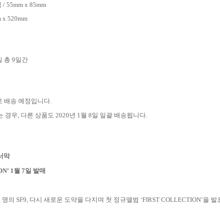
덤
/ 55mm x 85mm
 x 520mm
일 총
9
일간
로 배송 예정입니다
.
는 경우
,
다른 상품도
2020
년
1
월
8
일 일괄 배송됩니다
.
서막
N’ 1
월
7
일 발매
 명의
SF9,
다시 새로운 도약을 다지며 첫 정규앨범 ‘
FIRST COLLECTION
’을 