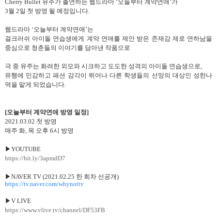
Cherry Bullet
유주가 출연하는 웹드라마
‘
오늘부터 계약연애
’
가
3
월
2
일 첫 방영 될 예정입니다
.
웹드라마
‘
오늘부터 계약연애
’
는
걸크러쉬 아이돌 연습생에게 계약 연애를 제안 받은 존재감 제로 연하남을
중심으로 청춘들의 이야기를 담아낸 작품
으로
극 중 유주는
화려한 외모와
시크하고 도도한 성격의 아이돌 연습생으로
,
유행에 민감하고 패션 감각이 뛰어나 다른 학생들의 선망의 대상인 성한나
역을 맡게 되었습니다
.
[
오늘부터 계약연애
방영
일정
]
2021.03.02
첫 방영
매주 화
,
목 오후
6
시 방영
▶
YOUTUBE
https://bit.ly/3apmdD7
▶
NAVER TV (2021.02.25
한 회차 선공개
)
https://tv.naver.com/whynottv
▶
V LIVE
https://www.vlive.tv/channel/DF53FB