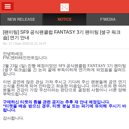
ALL MENU
NEW RELEASE
NOTICE
F'MEDIA
[팬미팅] SF9 공식팬클럽 FANTASY 3기 팬미팅 [셒구 워크
숍] 연기 안내
No. 27 | Date 2020.02.21 14:47
안녕하세요
.
FNC
엔터테인먼트입니다
.
2
월
23
일
(
일
)
진행 예정이었던
SF9
공식팬클럽
FANTASY 3
기 팬미팅
[
셒구 워크숍
]
을 긴 논의 끝에 부득이하게 연기하게 되었음을 알려드
립니다
.
이번 공연에 많은 관심 가져 주시고 기다려 주신 팬분들께 공연 연기
소식을 전하게 되어 안타깝고 죄송한 마음입니다
.
아티스트와 팬 여러
분들의 건강이 가장 우선이라는 판단으로 결정된 사항이니 너른 양해
부탁드립니다
.
구매하신 티켓의 환불 관련 공지는 추후 재 안내 예정입니다
.
*
티켓을 배송 받으신 경우
,
티켓 분실 또는 파기에 유의해 주시기 바
랍니다
.
감사합니다
.