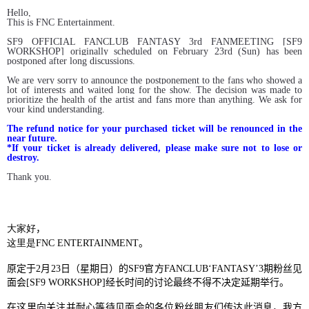
Hello,
This is FNC Entertainment.
SF9 OFFICIAL FANCLUB FANTASY 3rd FANMEETING [SF9
WORKSHOP] originally scheduled on February 23rd (Sun) has been
postponed after long discussions.
We are very sorry to announce the postponement to the fans who showed a
lot of interests and waited long for the show. The decision was made to
prioritize the health of the artist and fans more than anything. We ask for
your kind understanding.
The refund notice for your purchased ticket will be renounced in the
near future.
*If your ticket is already delivered, please make sure not to lose or
destroy.
Thank you.
大家好
，
这里是
FNC ENTERTAINMENT
。
原定于
2
月
23
日（星期日）的
SF9
官方
FANCLUB‘FANTASY’3
期粉丝见
面会
[SF9 WORKSHOP]
经长时间的讨论最终不得不决定延期举行。
在这里向关注并耐心等待见面会的各位粉丝朋友们传达此消息，我方