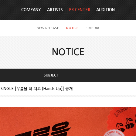
COMPANY
ARTISTS
PR CENTER
AUDITION
NEW RELEASE
NOTICE
F'MEDIA
NOTICE
SUBJECT
TAL SINGLE [무릎을 탁 치고 (Hands Up)] 공개