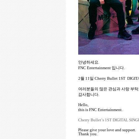
안녕하세요
.
FNC Entertainment
입니다
.
2
월
11
일
Cherry Bullet 1ST
DIGIT
여러분들의
많은
관심과
사랑
부탁
감사합니다
.
Hello,
this is FNC Entertainment.
Cherry Bullet
’
s 1ST DIGITAL SING
Please give your love and support.
Thank you.