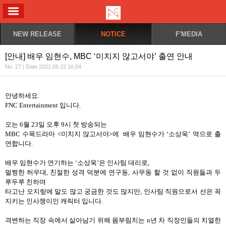
ALL MENU
NEW RELEASE
NOTICE
F'MEDIA
[안내] 배우 임현수, MBC ‘미치지 않고서야’ 출연 안내
No. 27 | Date 2021.06.22 16:04
안녕하세요
.
FNC Entertainment
입니다
.
오는
6
월
23
일 오후
9
시 첫 방송되는
MBC
수목드라마
<
미치지 않고서야
>
에 배우 임현수가
‘
소상욱
’
역으로 출
연합니다
.
배우 임현수가 연기하는
‘
소상욱
’
은 인사팀 대리로
,
멀쩡한 허우대
,
친절한 성격 덕분에 연구동
,
사무동 할 것 없이 직원들과 두
루두루 친하며
타고난 오지랖에 말도 많고 궁금한 것도 많지만
,
인사팀 직원으로서 선은 꼭
지키는 인사쟁이인 캐릭터 입니다
.
격변하는 직장 속에서 살아남기 위해 몸부림치는
n
년 차 직장인들의 치열한