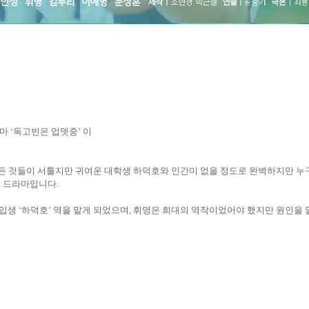
라마
‘
독고빈은 업뎃중
’
이
든 것들이 서툴지만 귀여운 대학생 하덕호와 인간미 없을 정도로 완벽하지만 누
디 드라마
입니다
.
신입생
‘하덕호’
역을 맡게 되었으며
,
휘영은 희대의 역작이었어야 했지만 원인을 알