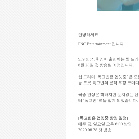
안녕하세요
.
FNC Entertainment
입니다
.
SF9
인성
,
휘영이 출연하는 웹 드
8
월
28
일 첫 방송될 예정입니다
.
웹 드라마
‘
독고빈은 업뎃중
’
은
모
능 로봇 독고빈의 본격 우정 코미
극중 인성은
착하지만 눈치없는 
터 ‘독고빈’ 역을 맡게 되었습니다
.
[
독고빈은 업뎃중 방영 일정
]
매주 금
,
일요일 오후
6:00
방영
2020.08.28
첫 방송