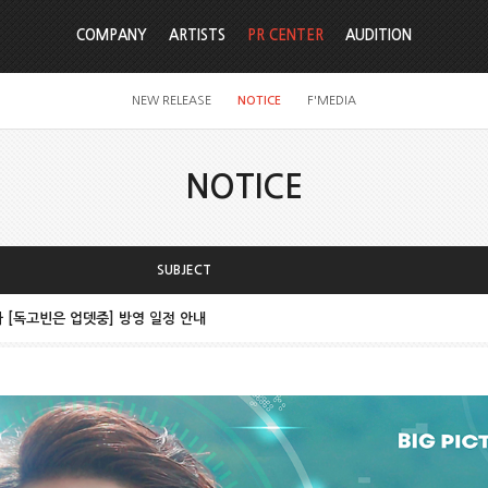
COMPANY
ARTISTS
PR CENTER
AUDITION
NEW RELEASE
NOTICE
F'MEDIA
NOTICE
SUBJECT
라마 [독고빈은 업뎃중] 방영 일정 안내