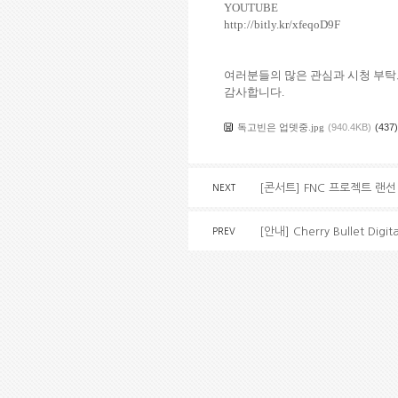
YOUTUBE
http://bitly.kr/xfeqoD9F
여러분들의 많은 관심과 시청 부
감사합니다
.
독고빈은 업뎃중.jpg
(940.4KB)
(437)
[콘서트] FNC 프로젝트 랜선 
NEXT
[안내] Cherry Bullet Dig
PREV