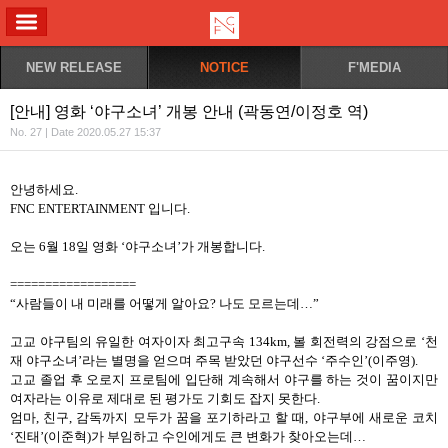
ALL MENU
NEW RELEASE
NOTICE
F'MEDIA
[안내] 영화 ‘야구소녀’ 개봉 안내 (곽동연/이정호 역)
No. 27 | Date 2020.05.27 15:37
안녕하세요
.
FNC ENTERTAINMENT
입니다
.
오는
6
월
18
일 영화
‘
야구소녀
’
가 개봉합니다
.
==================
“사람들이 내 미래를 어떻게 알아요
?
나도 모르는데
…”
고교 야구팀의 유일한 여자이자 최고구속
134km,
볼 회전력의 강점으로
‘
천
재 야구소녀
’
라는 별명을 얻으며 주목 받았던 야구선수
‘
주수인
’(
이주영
).
고교 졸업 후 오로지 프로팀에 입단해 계속해서 야구를 하는 것이 꿈이지만
여자라는 이유로 제대로 된 평가도 기회도 잡지 못한다
.
엄마
,
친구
,
감독까지 모두가 꿈을 포기하라고 할 때
,
야구부에 새로운 코치
‘
진태
’(
이준혁
)
가 부임하고 수인에게도 큰 변화가 찾아오는데
…