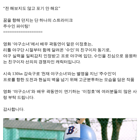
“
전 해보지도 않고 포기 안 해요
”
꿈을 향해 던지는 단 하나의 스트라이크
주수인 파이팅
!
==================
영화
‘
야구소녀
’
에서 배우 곽동연이 맡은 이정호는
,
리틀 야구단 시절부터 함께 달려온
‘
수인
’
의 친구이자 동기로
,
야구 실력을 일찌감치 인정받고 프로 야구에 입단
,
수인을 진심으로 응원하
는 친구이자 선의의 경쟁자인 캐릭터입니다
.
시속
130
㎞ 강속구로
'
천재 야구소녀
'
라는 별명을 지닌
'
주수인
'
이
프로를 향한 도전과 현실의 벽을 넘기 위해 고군분투하는 모습을 담은 작품
영화
‘
야구소녀
’
와 배우 곽동연이 연기하는
‘
이정호
’
에 여러분들의 많은 사
랑 부탁 드립니다
.
감사합니다
.