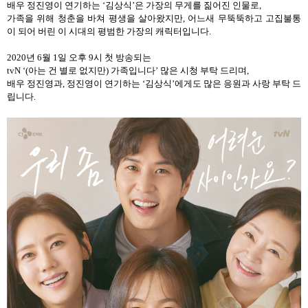
배우 정진영이 연기하는
‘
김상식
’
은
가장의 무게를 짊어진 인물로,
가족을 위해 청춘을 바쳐 평생을 살아왔지만
,
어느새 무뚝뚝하고 고집불통
이 되어 버린 이 시대의 평범한 가장의 캐릭터입니다.
2020
년
6
월
1
일 오후
9
시 첫 방송되는
tvN ‘(
아는 건 별로 없지만
)
가족입니다
’
많은 시청 부탁 드리며,
배우 정진영과
,
정진영이 연기하는
‘
김상식
’
에게도 많은 응원과 사랑 부탁 드
립니다
.