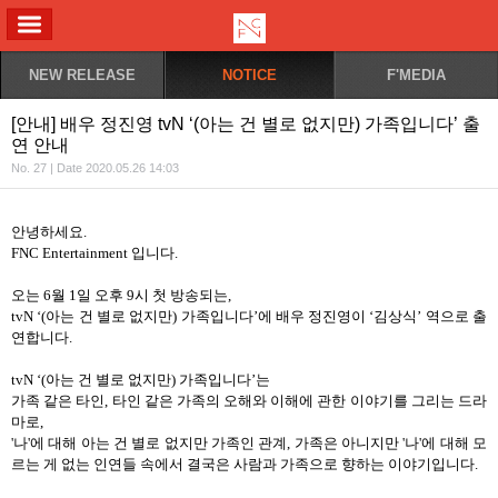
ALL MENU
NEW RELEASE
NOTICE
F'MEDIA
[안내] 배우 정진영 tvN ‘(아는 건 별로 없지만) 가족입니다’ 출
연 안내
No. 27 | Date 2020.05.26 14:03
안녕하세요
.
FNC Entertainment
입니다
.
오는
6
월
1
일 오후
9
시 첫 방송되는
,
tvN ‘(
아는 건 별로 없지만
)
가족입니다
’
에 배우 정진영이
‘
김상식
’
역으로 출
연합니다
.
tvN ‘(
아는 건 별로 없지만
)
가족입니다
’
는
가족 같은 타인
,
타인 같은 가족의 오해와 이해에 관한 이야기를 그리는 드라
마로
,
'
나
'
에 대해 아는 건 별로 없지만 가족인 관계
,
가족은 아니지만
'
나
'
에 대해 모
르는 게 없는 인연들 속에서 결국은 사람과 가족으로 향하는 이야기입니다
.