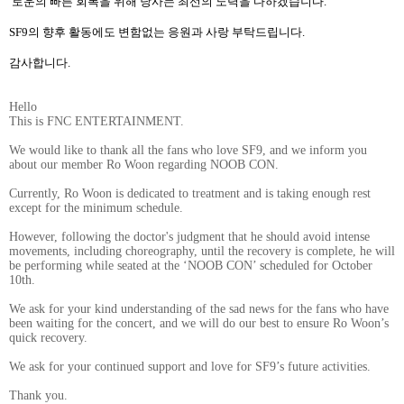
로운의 빠른 회복을 위해 당사는 최선의 노력을 다하겠습니다
.
SF9
의 향후 활동에도 변함없는 응원과 사랑 부탁드립니다
.
감사합니다
.
Hello
This is FNC ENTERTAINMENT.
We would like to thank all the fans who love SF9, and we inform you
about our member Ro Woon regarding NOOB CON.
Currently, Ro Woon is dedicated to treatment and is taking enough rest
except for the minimum schedule.
However, following the doctor's judgment that he should avoid intense
movements, including choreography, until the recovery is complete, he will
be performing while seated at the ‘NOOB CON’ scheduled for October
10th.
We ask for your kind understanding of the sad news for the fans who have
been waiting for the concert, and we will do our best to ensure Ro Woon’s
quick recovery.
We ask for your continued support and love for SF9’s future activities.
Thank you.