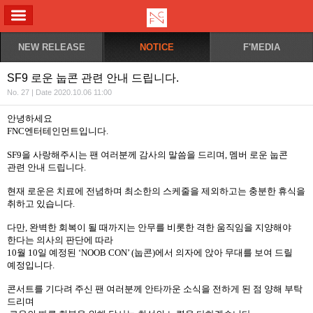
ALL MENU
NEW RELEASE
NOTICE
F'MEDIA
SF9 로운 눕콘 관련 안내 드립니다.
No. 27 | Date 2020.10.06 11:00
안녕하세요
FNC
엔터테인먼트입니다
.
SF9
을 사랑해주시는 팬 여러분께 감사의 말씀을 드리며
,
멤버 로운 눕콘
관련 안내 드립니다
.
현재 로운은 치료에 전념하며 최소한의 스케줄을 제외하고는 충분한 휴식을
취하고 있습니다
.
다만
,
완벽한 회복이 될 때까지는 안무를 비롯한 격한 움직임을 지양해야
한다는 의사의 판단에 따라
10
월
10
일 예정된
‘NOOB CON’ (
눕콘
)
에서 의자에 앉아 무대를 보여 드릴
예정입니다
.
콘서트를 기다려 주신 팬 여러분께 안타까운 소식을 전하게 된 점 양해 부탁
드리며