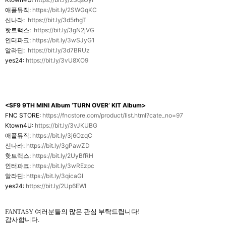
애플뮤직:
https://bit.ly/2SWGqKC
신나라:
https://bit.ly/3d5rhgT
핫트랙스:
https://bit.ly/3gN2jVG
인터파크:
https://bit.ly/3wSJyG1
알라딘:
https://bit.ly/3d7BRUz
yes24:
https://bit.ly/3vU8XO9
<SF9 9TH MINI Album ‘TURN OVER’ KIT Album>
FNC STORE:
https://fncstore.com/product/list.html?cate_no=97
Ktown4U:
https://bit.ly/3vJKUBG
애플뮤직:
https://bit.ly/3j6OzqC
신나라:
https://bit.ly/3gPawZD
핫트랙스:
https://bit.ly/2UyBfRH
인터파크:
https://bit.ly/3wREzpc
알라딘:
https://bit.ly/3qicaGl
yes24:
https://bit.ly/2Up6EWl
FANTASY
여러분들의 많은 관심 부탁드립니다
!
감사합니다
.