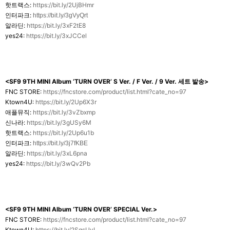
핫트랙스:
https://bit.ly/2UjBHmr
인터파크:
https://bit.ly/3gVyQrt
알라딘:
https://bit.ly/3xF2tE8
yes24:
https://bit.ly/3xJCCel
<SF9 9TH MINI Album ‘TURN OVER’ S Ver. / F Ver. / 9 Ver.
세트 발송>
FNC STORE:
https://fncstore.com/product/list.html?cate_no=97
Ktown4U:
https://bit.ly/2Up6X3r
애플뮤직:
https://bit.ly/3vZbxmp
신나라:
https://bit.ly/3gUSy6M
핫트랙스:
https://bit.ly/2Up6u1b
인터파크:
https://bit.ly/3j7fKBE
알라딘:
https://bit.ly/3xL6pna
yes24:
https://bit.ly/3wQv2Pb
<SF9 9TH MINI Album ‘TURN OVER’ SPECIAL Ver.>
FNC STORE:
https://fncstore.com/product/list.html?cate_no=97
Ktown4U:
https://bit.ly/2SqsUyI