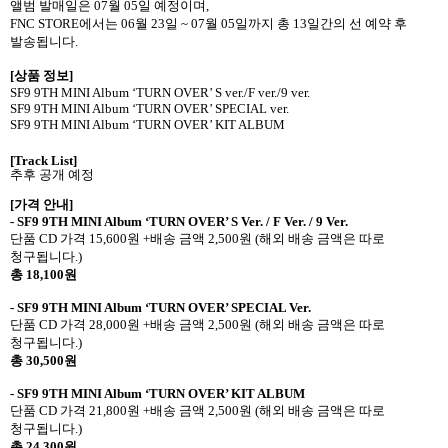
앨범 발매일은
07
월
05
일 예정이며
,
FNC STORE
에서는
06
월
23
일
~ 07
월
05
일까지 총
13
일간의 선 예약 후
발송됩니다
.
[
상품 정보
]
SF9 9TH MINI Album ‘TURN OVER’ S ver./F ver./9 ver.
SF9 9TH MINI Album ‘TURN OVER’ SPECIAL ver.
SF9 9TH MINI Album ‘TURN OVER’ KIT ALBUM
[Track List]
추후
공개
예정
[
가격 안내
]
- SF9 9TH MINI Album ‘TURN OVER’ S Ver. / F Ver. / 9 Ver.
단품
CD
가격
15,600
원
+
배송 금액
2,500
원
(
해외 배송 금액은 따로
청구됩니다
.)
총
18,100
원
- SF9 9TH MINI Album ‘TURN OVER’ SPECIAL Ver.
단품
CD
가격
28,000
원
+
배송 금액
2,500
원
(
해외 배송 금액은 따로
청구됩니다
.)
총
30,500
원
- SF9 9TH MINI Album ‘TURN OVER’ KIT ALBUM
단품
CD
가격
21,800
원
+
배송 금액
2,500
원
(
해외 배송 금액은 따로
청구됩니다
.)
총
24,300
원