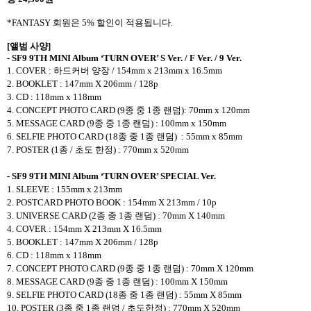
*FANTASY
회원은
5%
할인이 적용됩니다
.
[
앨범 사양
]
- SF9 9TH MINI Album ‘TURN OVER’ S Ver. / F Ver. / 9 Ver.
1. COVER :
하드커버 양장
/ 154mm x 213mm x 16.5mm
2. BOOKLET : 147mm X 206mm / 128p
3. CD : 118mm x 118mm
4. CONCEPT PHOTO CARD (9
종 중
1
종 랜덤
): 70mm x 120mm
5. MESSAGE CARD (9
종 중
1
종 랜덤
) : 100mm x 150mm
6. SELFIE PHOTO CARD (18
종 중
1
종 랜덤
)
: 55mm x 85mm
7. POSTER (1
종
/
초도 한정
) : 770mm x 520mm
- SF9 9TH MINI Album ‘TURN OVER’ SPECIAL Ver.
1. SLEEVE : 155mm x 213mm
2. POSTCARD PHOTO BOOK : 154mm X 213mm / 10p
3. UNIVERSE CARD (2
종 중
1
종 랜덤
) : 70mm X 140mm
4. COVER : 154mm X 213mm X 16.5mm
5. BOOKLET : 147mm X 206mm / 128p
6. CD : 118mm x 118mm
7. CONCEPT PHOTO CARD (9
종 중
1
종 랜덤
) : 70mm X 120mm
8. MESSAGE CARD (9
종 중
1
종 랜덤
) : 100mm X 150mm
9. SELFIE PHOTO CARD (18
종 중
1
종 랜덤
) : 55mm X 85mm
10. POSTER (3종 중 1종 랜덤 / 초도한정) : 770mm X 520mm