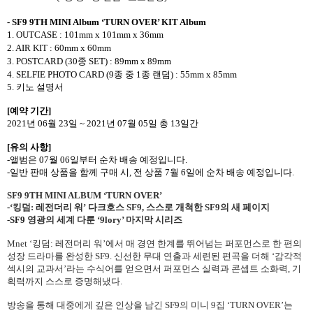
- SF9 9TH MINI Album ‘TURN OVER’ KIT Album
1. OUTCASE : 101mm x 101mm x 36mm
2. AIR KIT : 60mm x 60mm
3. POSTCARD (30
종
SET) : 89mm x 89mm
4. SELFIE PHOTO CARD (9
종 중
1
종 랜덤
) : 55mm x 85mm
5.
키노 설명서
[
예약 기간
]
2021
년
06
월
23
일
~ 2021
년
07
월
05
일 총
13
일간
[
유의 사항
]
-
앨범은
07
월
06
일부터 순차 배송 예정입니다
.
-
일반 판매 상품을 함께 구매 시
,
전 상품
7
월
6
일에 순차 배송 예정입니다
.
SF9 9TH MINI ALBUM
‘
TURN OVER
’
-
‘킹덤
:
레전더리 워’ 다크호스
SF9,
스스로 개척한
SF9
의 새 페이지
-SF9
영광의 세계 다룬 ‘
9lory
’ 마지막 시리즈
Mnet
‘킹덤
:
레전더리 워’에서 매 경연 한계를 뛰어넘는 퍼포먼스로 한 편의
성장 드라마를 완성한
SF9.
신선한 무대 연출과 세련된 편곡을 더해 ‘감각적
섹시의 교과서’라는 수식어를 얻으면서 퍼포먼스 실력과 콘셉트 소화력
,
기
획력까지 스스로 증명해냈다
.
방송을 통해 대중에게 깊은 인상을 남긴
SF9
의 미니
9
집 ‘
TURN OVER
’는