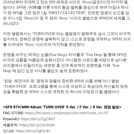
2020
년부터 전개하고 있는
SF9
세계관 시리즈 ‘
9lory(
글로리
)
’의 마지막 앨
범이다
. SF9
은 구
(
球
)
를 이룬
9
개의 황금 팔찌를 중심으로 하여 마침내 하나
가 된
SF9
을 그린 정규
1
집 ‘
FIRST COLLECTION
’
,
찬란한 영광의 순간을 담
은 미니
8
집 ‘
9loryUS
’ 등 두 장의 ‘
9lory
’ 시리즈 앨범으로
SF9
만의 세계를 그
려나갔다
.
이번 앨범에서는 ‘
TURN OVER
’라는 앨범명이 말해주듯 설사 그것이 비극적
일지라도 정해진 운명에 굴복하지 않고
,
스스로 운명을 개척하는
SF9
의 의지
를 드러내며 ‘
9lory
’ 시리즈의 마지막을 완성한다
.
운명을 바꾸는 매개는 눈물
(Tear Drop).
타이틀곡 ‘
Tear Drop
’을 통해
SF9
은
비극의 상황을 아름답게 승화시킨다
.
미니멀한 사운드를 바탕으로 남다른
피지컬에서 만들어지는 세련된 춤 선과 독보적인 표현력을 더해 ‘
Tear
Drop
’에 담긴 깊은 서사를 몰입도 높게 표현하였다
.
‘킹덤
:
레전더리 워’ 종영과 맞물려 준비한
SF9
의 아홉 번째 미니 앨범
‘
TURN OVER
’
.
프로그램을 통해 스스로 의심하고 욕심내며 자신들의 정체
성을 확립해 온
SF9
이 스스로 개척한 또 하나의 이정표가 될 앨범이다
.
<SF9 9TH MINI Album ‘TURN OVER’ S Ver. / F Ver. / 9 Ver.
랜덤 발송>
FNC STORE:
https://fncstore.com/product/list.html?cate_no=97
Ktown4U:
https://bit.ly/3gZ8lkT
애플뮤직:
https://bit.ly/3xL6reM
신나라:
https://bit.ly/3gPadhr