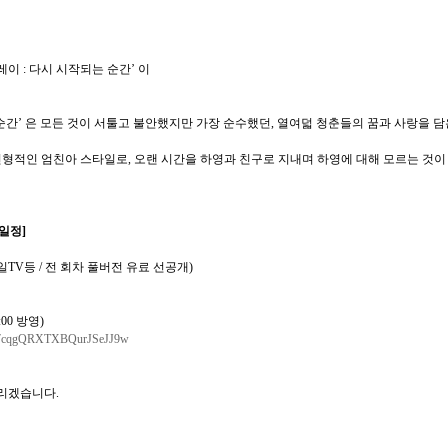
레이
:
다시
시작되는
순간
’
이
순간
’
은
모든
것이
서툴고
불안했지만
가장
순수했던
,
열여덟
청춘들의
꿈과
사랑을
담
전형적인
엄친아
스타일로
,
오랜
시간을
하영과
친구로
지내며
하영에
대해
모르는
것이
일정
]
일
TV
등
/
전
회차
풀버전
유료
선공개
)
:00
방영
)
CIq7cqgQRXTXBQurJSeJJ9w
리겠습니다
.