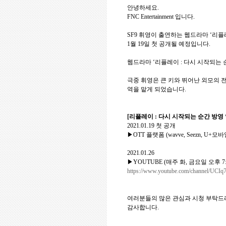
안녕하세요
.
FNC Entertainment
입니다
.
SF9
휘영이
출연하는
웹드라마
‘
리플
1
월
19
일
첫
공개
될
예정입니다
.
웹드라마
‘
리플레이
:
다시
시작되는
극중
휘영은
큰
키와
뛰어난
외모의
역을
맡게
되었습니다
.
[
리플레이
:
다시
시작되는
순간
방영
2021.01.19
첫
공개
▶
OTT
플랫폼
(wavve, Seezn, U+
모바
2021.01.26
▶
YOUTUBE (
매주
화
,
금요일
오후
7
https://www.youtube.com/channel/U
여러분들의
많은
관심과
시청
부탁드
감사합니다
.