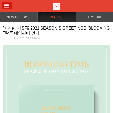
ALL MENU
NEW RELEASE
NOTICE
F'MEDIA
[예약판매] SF9 2021 SEASON’S GREETINGS [BLOOMING
TIME] 예약판매 안내
No. 27 | Date 2020.11.19 14:57