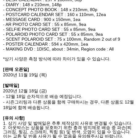
- DIARY : 148 x 210mm, 148p
- CONCEPT PHOTO BOOK : 148 x 210mm, 80p
- POSTCARD CALENDAR SET : 160 x 110mm, 12ea
- MESSAGE CARD : 900 x 150mm, 1ea
- AR PHOTO CARD SET : 55 x 85mm, 9ea
- SELFIE PHOTO CARD SET : 55 x 85mm, 9ea
- POLAROID PHOTO CARD SET : 55 x 85mm, 9ea
- SCENT POLAROID SET : 75 x 100mm, Random 2 out of 9
- POSTER CALENDAR : 594 x 420mm, 1ea
- MAKING DVD : 1DISC, about : 34min, Region code : All
*
상기 사양은 측정 방식에 따라 차이가 있을 수 있습니다
.
[
판매 오픈일
]
2020
년
11
월
19
일
(
목
)
[
발매일
]
2020
년
12
월
18
일
(
금
)
- 12
월
18
일 순차적으로 배송 예정입니다
.
-
시즌그리팅과 다른 상품을 함께 구매하시는 경우
,
다른 상품도
12
월
18
일에 함께 배송됩니다
.
[
유의 사항
]
1.
상기 사양 및 발매일은 추후 제작상의 사유로 변경될 수 있습니다
.
2.
아웃박스는 상품을 보호하기 위한 충격 방지제로 배송 중 파손
(
찌
그러짐
,
찢김
,
스크래치
,
찍힘 등
)
및 변색
,
오염이 있을 수 있습니다
.
이는 교환 및 반품 사유가 될 수 없음을 유의해주시길 바랍니다
.