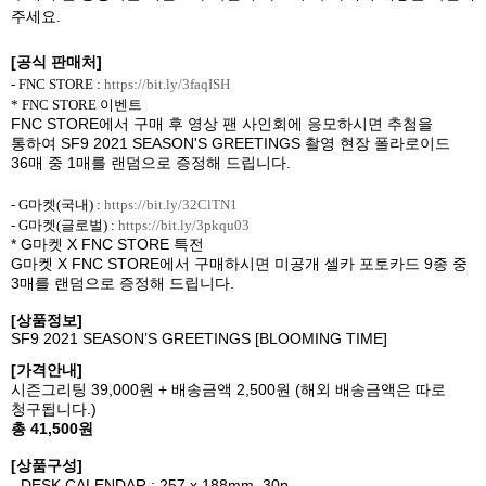
주세요
.
[
공식 판매처
]
- FNC STORE :
https://bit.ly/3faqISH
* FNC STORE
이벤트
FNC STORE
에서 구매 후 영상 팬 사인회에 응모하시면 추첨을
통하여
SF9 2021 SEASON'S GREETINGS
촬영 현장 폴라로이드
36
매 중
1
매를 랜덤으로 증정해 드립니다
.
- G
마켓
(
국내
) :
https://bit.ly/32ClTN1
- G
마켓
(
글로벌
) :
https://bit.ly/3pkqu03
* G
마켓
X FNC STORE
특전
G
마켓
X FNC STORE
에서 구매하시면 미공개 셀카 포토카드
9
종 중
3
매를 랜덤으로 증정해 드립니다
.
[
상품정보
]
SF9 2021 SEASON’S GREETINGS [
BLOOMING TIME
]
[
가격안내
]
시즌그리팅
39,000
원
+
배송금액
2,500
원
(
해외 배송금액은 따로
청구됩니다
.)
총
41,500
원
[
상품구성
]
- DESK CALENDAR : 257 x 188mm, 30p