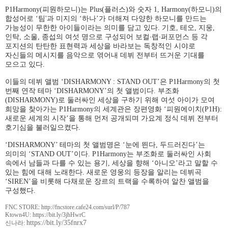
P1Harmony(
피원하모니
)
는
Plus(
플러스
)
와 숫자
1, Harmony(
하모니
)
의
합성어로
‘
팀
'
과 미지의
‘
하나
’
가 더해져 다양한 하모니를 만드는
가능성이 무한한 아이들이라는 의미를 담고 있다
.
기호
,
테오
,
지웅
,
∙
∙
인탁
,
소울
,
종섭의 여섯 명으로 구성되어 보컬
랩
퍼포먼스 등 각
포지션의 탄탄한 표현력과 세상을 바라보는 독창적인 시야로
자신들의 메시지를 음악으로 엮어내 데뷔 전부터 뜨거운 기대를
모으고 있다
.
이들의 데뷔 앨범
‘DISHARMONY : STAND OUT’
은
P1Harmony
의 첫
번째 연작 테마
‘DISHARMONY’
의 첫 앨범이다
.
부조화
(DISHARMONY)
로 둘러싸인 세상을 구하기 위해 여섯 아이가 모여
희망을 찾아가는
P1Harmony
의 세계관은 장편영화
‘
피원에이치
(P1H):
새로운 세계의 시작
’
을 통해 먼저 공개되며 가요계 정식 데뷔 전부터
호기심을 불러일으켰다
.
‘
DISHARMONY’
테마의 첫 앨범명은
‘
눈에 띈다
,
두드러진다
’
는
의미의
‘STAND OUT’
이다
. P1Harmony
는 부조화로 둘러싸인 사회
속에서 남들과 다를 수 있는 용기
,
세상을 향해
‘
아니오
’
라고 말할 수
있는 힘에 대해 노래한다
.
새로운 영웅의 등장을 알리는 데뷔곡
‘SIREN’
을 비롯해 다채로운 장르의 트랙을 수록하여 알찬 앨범을
구성했다
.
FNC STORE:
http://fncstore.cafe24.com/surl/P/787
Ktown4U: https://bit.ly/3jhHwrC
https://bit.ly/35fnrx7
신나라
: