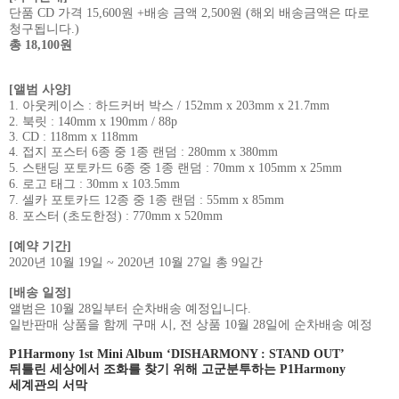
단품
CD
가격
15,600
원
+
배송 금액
2,500
원
(
해외 배송금액은 따로
청구됩니다
.)
총
18,100
원
[
앨범 사양
]
1.
아웃케이스
:
하드커버 박스
/ 152mm x 203mm x 21.7mm
2.
북릿
: 140mm x 190mm / 88p
3. CD : 118mm x 118mm
4.
접지 포스터
6
종 중
1
종 랜덤
: 280mm x 380mm
5.
스탠딩 포토카드
6
종 중
1
종 랜덤
: 70mm x 105mm x 25mm
6.
로고 태그
: 30mm x 103.5mm
7.
셀카 포토카드
12
종 중
1
종 랜덤
: 55mm x 85mm
8.
포스터
(
초도한정
) : 770mm x 520mm
[
예약 기간
]
2020
년
10
월
19
일
~ 2020
년
10
월
27
일 총
9
일간
[
배송 일정
]
앨범은
10
월
28
일부터 순차배송 예정입니다
.
일반판매 상품을 함께 구매 시
,
전 상품
10
월
28
일에 순차배송 예정
P1Harmony 1st Mini Album ‘DISHARMONY : STAND OUT’
뒤틀린 세상에서 조화를 찾기 위해 고군분투하는
P1Harmony
세계관의 서막