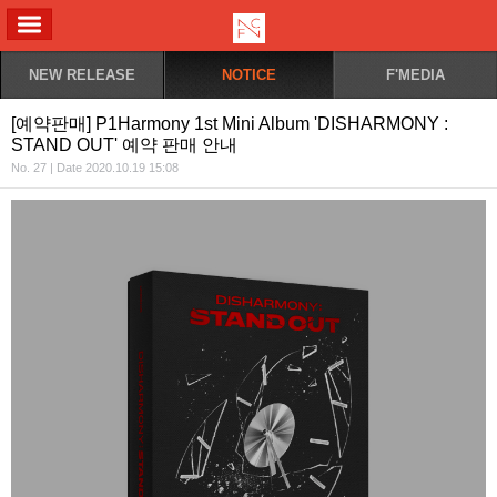
ALL MENU
NEW RELEASE
NOTICE
F'MEDIA
[예약판매] P1Harmony 1st Mini Album 'DISHARMONY :
STAND OUT' 예약 판매 안내
No. 27 | Date 2020.10.19 15:08