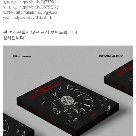
https://bit.ly/3j7TNi1
핫트랙스
:
https://bit.ly/3o7SQKy
인터파크
:
http://aladin.kr/p/gyCeS
알라딘
:
https://bit.ly/31kA8FL
yes24:
팬 여러분들의 많은 관심 부탁드립니다
!
감사합니다
.