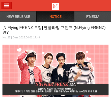
ALL MENU
NEW RELEASE
NOTICE
F'MEDIA
[N.Flying FRENZ 모집] 엔플라잉 프렌즈 (N.Flying FRENZ)
란?
No. 27 | Date 2015.04.01 17:49