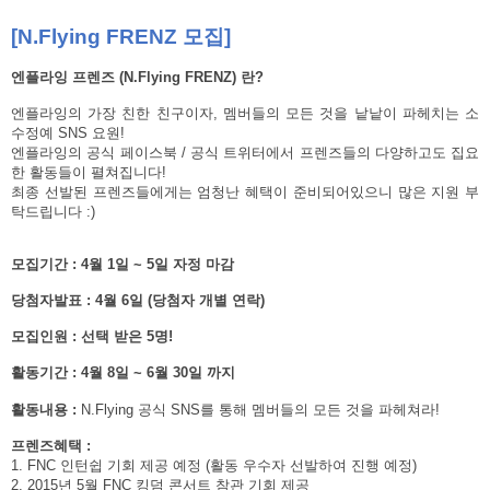
[N.Flying FRENZ
모집
]
엔플라잉 프렌즈
(N.Flying FRENZ)
란
?
엔플라잉의 가장 친한 친구이자
,
멤버들의 모든 것을 낱낱이 파헤치는 소
수정예
SNS
요원
!
엔플라잉의 공식 페이스북
/
공식 트위터에서
프렌즈들의 다양하고도 집요
한
활동들이 펼쳐집니다
!
최종 선발된 프렌즈들에게는 엄청난 혜택이 준비되어있으니 많은 지원 부
탁드립니다
:)
모집기간
: 4
월
1
일
~ 5
일 자정 마감
당첨자발표
: 4
월
6
일
(
당첨자 개별 연락
)
모집인원
:
선택 받은
5
명
!
활동기간
: 4
월
8
일
~ 6
월
30
일 까지
활동내용
:
N.Flying
공식
SNS
를 통해 멤버들의 모든 것을 파헤쳐라
!
프렌즈혜택
:
1. FNC
인턴쉽 기회 제공 예정
(
활동 우수자 선발하여 진행 예정
)
2. 2015
년
5
월
FNC
킹덤 콘서트 참관 기회 제공