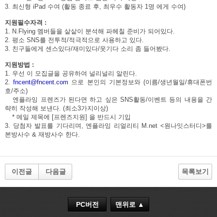
3.
최신형
iPad
수여
(
활동 종료 후
,
최우수 활동자
1
명 에게 수여
)
지원필수자격
:
1. N.Flying
멤버들을 샅샅이 분석해 파헤칠 준비가 되어있다
.
2.
평소
SNS
를 전투적
/
적극적으로 사용하고 있다
.
3.
친구들에게 센스있다
/
재미있다
/
웃기다 소리 좀 들어봤다
.
지원방법
:
1.
우선 이 모집글을 공유하여 널리널리 알린다
.
2.
fncent@fncent.com
으로 본인의 기본정보와
(
이름
/
생년월일
/
휴대폰번
호
/
주소
)
엔플라잉 프렌즈가 된다면 하고 싶은
SNS
활동
/
이벤트 등의 내용을 간
략히
작성해
보낸다
. (
최소
3
가지이상
)
*
메일 제목에
[
프렌즈지원
]
을 반드시 기입
3.
당첨자 발표를 기다리며
,
엔플라잉 리얼리티
M.net <
원나잇스터디
>
를
본방사수
&
재방사수 한다
.
이전글
다음글
목록보기
PC버전
맨위로 ▲