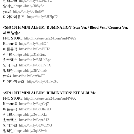
인터파크
:
https://bit.ly/3D24ZYw
알라딘
:
https://bit.ly/306yfic
yes24:
https://bit.ly/301hdlW
디어마이뮤즈
:
https://bit.ly/3H2lpT2
<SF9 10TH MINI ALBUM
‘
RUMINATION
’
Scar Ver. / Blood Ver. / Connect Ver.
세트 발송
>
FNC STORE:
http://fncstore.cafe24.com/surl/P/929
Ktown4U:
https://bit.ly/3qeliOf
애플뮤직
:
https://bit.ly/3qvEFTd
신나라
:
https://bit.ly/31zP2ux
핫트랙스
:
https://bit.ly/3BUbRpe
인터파크
:
https://bit.ly/3o51VnX
알라딘
:
https://bit.ly/3EVrmzb
yes24:
https://bit.ly/3qm94TT
디어마이뮤즈
:
https://bit.ly/31FxcXc
<SF9 10TH MINI ALBUM
‘
RUMINATION
’
KIT ALBUM>
FNC STORE:
http://fncstore.cafe24.com/surl/P/9
30
Ktown4U:
https://bit.ly/3kgCej7
애플뮤직
:
https://bit.ly/3bOb7aD
신나라
:
https://bit.ly/3wtmXka
핫트랙스
:
https://bit.ly/3oprS1Z
인터파크
:
https://bit.ly/3EVCtYQ
알라딘
:
https://bit.ly/3qh83wb