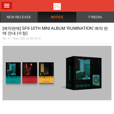
ALL MENU
NEW RELEASE
NOTICE
F'MEDIA
[예약판매] SF9 10TH MINI ALBUM ‘RUMINATION’ 예약 판
매 안내 (수정)
No. 27 | Date 2021.11.08 15:17