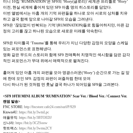
미니 10집 ‘RUMINATION’은 SF9의 ‘9lory(글로리)’ 세계관 프리퀄로 ‘9lory’
이전, 현실 세계에 흩어져 있던 SF9 아홉 명의 히스토리를 담았다.
이번 앨범에서는 아홉 개의 기억 파편들을 하나로 모아 서로의 상처를 치유
하고 결국 함께 앞으로 나아갈 SF9의 모습을 그려낸다.
SF9은 ‘끊임없이 반복되는 기억’(RUMINATION)들로 힘들어하지만, 아픈 감
정의 고리를 끊고 하나된 모습으로 새로운 미래를 약속한다.
SF9은 타이틀곡 ‘Trauma’를 통해 우리가 지닌 다양한 감정의 모양을 스케일
있는 퍼포먼스로 표현해낸다.
영화 같은 무드의 스토리와 함께 SF9 전매특허 치명적인 섹시함을 담은 감각
적인 퍼포먼스가 무대 위에서 매력적으로 펼쳐진다.
흩어져 있던 아홉 개의 파편을 모아 영광스러운(‘9lory’) 순간으로 가는 길 앞
에 한데 모인 SF9. 감정의 파편이 퍼즐처럼 한데 모여
다시 하나가 된 것처럼 먼 훗날 결국 하나가 되어있을 SF9을 그려본다.
<SF9 10TH MINI ALBUM
‘
RUMINATION
’
Scar Ver. / Blood Ver. / Connect Ver.
랜덤 발송
>
FNC STORE:
http://fncstore.cafe24.com/surl/P/929
Ktown4U:
https://bit.ly/3wtnLpc
애플뮤직
:
https://bit.ly/3BTOEDJ
신나라
:
https://bit.ly/3CZSoow
핫트랙스
:
https://bit.ly/3wmu2CY