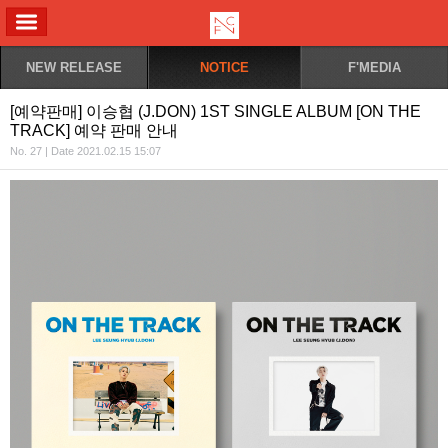
ALL MENU
NEW RELEASE
NOTICE
F'MEDIA
[예약판매] 이승협 (J.DON) 1ST SINGLE ALBUM [ON THE
TRACK] 예약 판매 안내
No. 27 | Date 2021.02.15 15:07