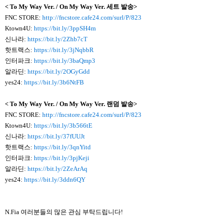
< To My Way Ver. /
On My Way Ver.
세트 발송>
FNC STORE:
http://fncstore.cafe24.com/surl/P/823
Ktown4U:
https://bit.ly/3ppSH4m
신나라:
https://bit.ly/2Zhb7cT
핫트랙스:
https://bit.ly/3jNqbbR
인터파크:
https://bit.ly/3baQmp3
알라딘:
https://bit.ly/2OGyGdd
yes24:
https://bit.ly/3b6NtFB
< To My Way Ver. /
On My Way Ver.
랜덤 발송>
FNC STORE:
http://fncstore.cafe24.com/surl/P/823
Ktown4U:
https://bit.ly/3b566tE
신나라:
https://bit.ly/37fUUJt
핫트랙스:
https://bit.ly/3qnYitd
인터파크:
https://bit.ly/3pjKeji
알라딘:
https://bit.ly/2ZeArAq
yes24:
https://bit.ly/3ddn6QY
N.Fia 여러분들의 많은 관심 부탁드립니다!