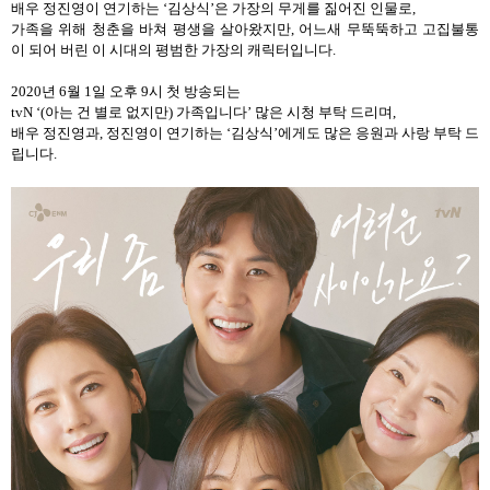
배우 정진영이 연기하는
‘
김상식
’
은
가장의 무게를 짊어진 인물로,
가족을 위해 청춘을 바쳐 평생을 살아왔지만
,
어느새 무뚝뚝하고 고집불통
이 되어 버린 이 시대의 평범한 가장의 캐릭터입니다.
2020
년
6
월
1
일 오후
9
시 첫 방송되는
tvN ‘(
아는 건 별로 없지만
)
가족입니다
’
많은 시청 부탁 드리며,
배우 정진영과
,
정진영이 연기하는
‘
김상식
’
에게도 많은 응원과 사랑 부탁 드
립니다
.