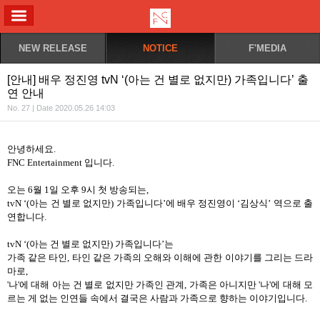
ALL MENU
NEW RELEASE
NOTICE
F'MEDIA
[안내] 배우 정진영 tvN ‘(아는 건 별로 없지만) 가족입니다’ 출
연 안내
No. 27 | Date 2020.05.26 14:03
안녕하세요
.
FNC Entertainment
입니다
.
오는
6
월
1
일 오후
9
시 첫 방송되는
,
tvN ‘(
아는 건 별로 없지만
)
가족입니다
’
에 배우 정진영이
‘
김상식
’
역으로 출
연합니다
.
tvN ‘(
아는 건 별로 없지만
)
가족입니다
’
는
가족 같은 타인
,
타인 같은 가족의 오해와 이해에 관한 이야기를 그리는 드라
마로
,
'
나
'
에 대해 아는 건 별로 없지만 가족인 관계
,
가족은 아니지만
'
나
'
에 대해 모
르는 게 없는 인연들 속에서 결국은 사람과 가족으로 향하는 이야기입니다
.