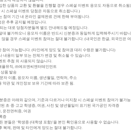
입한 상품의 교환 및 환불을 진행할 경우 스페셜 이벤트 응모도 자동으로 취소됨
할 시 스페셜 이벤트 당첨은 자동으로 취소됩니다
.)
는 참여 기간 내 온라인 결제완료 건에 한해 부여됩니다
.
정은 추후 공지될 예정입니다
.
정되는 대로 당첨자분들께 별도 안내해드릴 예정입니다
.
 절대 불가하오니 응모자 이름은 반드시 신분증과 동일하게 입력해주시기 바랍
 않을 경우 스페셜 이벤트 참여는 절대 불가합니다
. (
내국인은 한글
,
외국인은 여
만 참여 가능합니다
. (
타인에게 양도 및 참여권 대리 수령은 불가합니다
)
사 내용이 일부 또는 전체가 변경 및 취소될 수 있습니다
.
벤트 추첨 외 사용되지 않습니다
.
애플뮤직
,
㈜에프엔씨엔터테인먼트
,
상품 발송
문자 이름
,
응모자 이름
,
생년월일
,
연락처
,
주소
 약관 및 개인정보 보유 기간에 따라 보존 됨
.
신분증은 아래와 같으며
,
기준과 다르거나 미지참 시 스페셜 이벤트 참여가 불가능
된 초·중·고교 학생증
,
여권
,
사진 및 생년월일이 표기된 국가공인 자격증
증
,
운전면허증
,
여권
록증
모든 분들은
‘
학생증
(
대학생 포함
)’
을 본인 확인용으로 사용할 수 없습니다
.
후 복제
,
판매 및 타인에게 양도는 절대 불가합니다
.