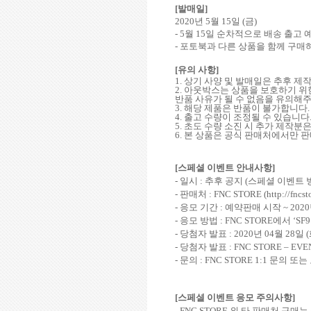
[
발매일
]
2020
년
5
월
15
일
(
금
)
- 5
월
15
일 순차적으로 배송 출고
-
포토북과 다른 상품을 함께 구매
[
유의 사항
]
1.
상기 사양 및 발매일은 추후 제
2.
아웃박스는 상품을 보호하기 위한
반품 사유가 될 수 없음을 유의해
3.
해당 제품은 반품이 불가합니다
.
4.
출고 수량이 조정될 수 있습니다
5.
초도 수량 소진 시 추가 제작분
6.
본 상품은 공식 판매처에서만 
[
스페셜 이벤트 안내사항
]
-
일시
:
추후 공지
(
스페셜 이벤트 
-
판매처
: FNC STORE (
http://fncs
-
응모 기간
:
예약판매 시작
~ 2020
-
응모 방법
: FNC STORE
에서
‘
SF9
-
당첨자 발표
: 2020
년
04
월
28
일
(
-
당첨자 발표
: FNC STORE – EV
-
문의
: FNC STORE 1:1
문의 또는
[
스페셜 이벤트 응모 주의사항
]
- FNC STORE
외 타 판매처 구매는