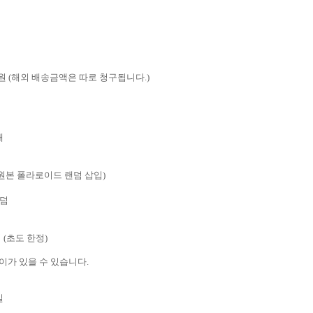
원
(
해외 배송금액은 따로 청구됩니다
.)
p
개
 원본 폴라로이드 랜덤 삽입
)
랜덤
덤
(
초도 한정
)
이가 있을 수 있습니다
.
일