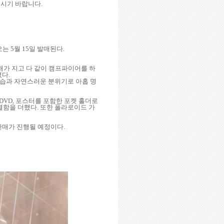
주시기 바랍니다
.
오는
5
월
15
일 발매된다
.
해가 지고 다 같이 캠프파이어를 하
겼다
.
모습과 자연스러운 분위기로 아홉 명
DVD,
포스터를 포함한 포켓 홀더로
별함을 더했다
.
또한 폴라로이드 가
판매가 진행될 예정이다
.