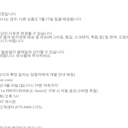
 예정입니다
.
하시는 경우
,
다른 상품도
5
월
15
일 일괄 배송됩니다
.
작상의 사유로 변경될 수 있습니다
.
 충격 방지제로 배송 중 파손
(
찌그러짐
,
찢김
,
스크래치
,
찍힘 등
)
및 변색
,
오염이
주시기 바랍니다
.
.
은 발송일이 발매일과 상이할 수 있습니다
.
판매합니다
.
유사품에 주의하세요
.
방식과 확정 일자는 당첨자에게 개별 안내 예정
)
tore.com
)
년
4
월
26
일
(
일
) 23
시
59
분
59
초까지
 1st PHOTO BOOK [
L
’
Amitié
]
’
구매 시 자동 응모
(100
명 추첨
)
화
)
오후
3
시
ENT
게시판
 고객센터
(070-4466-1335)
 응모에 해당되지 않습니다
.