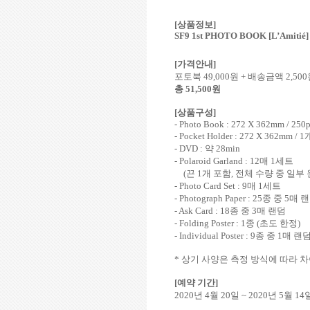
[
상품정보
]
SF9 1st PHOTO BOOK [L’Amitié]
[
가격안내
]
포토북
49,000
원
+
배송금액
2,500
총
51,500
원
[
상품구성
]
- Photo Book : 272 X 362mm / 250
- Pocket Holder : 272 X 362mm / 1
- DVD :
약
28min
- Polaroid Garland : 12
매
1
세트
(
끈
1
개 포함
,
전체 수량 중 일부
- Photo Card Set : 9
매
1
세트
- Photograph Paper : 25
종 중
5
매 
- Ask Card : 18
종 중
3
매 랜덤
- Folding Poster : 1
종
(
초도 한정
)
- Individual Poster : 9
종 중
1
매 랜
*
상기 사양은 측정 방식에 따라 차
[
예약 기간
]
2020
년
4
월
20
일
~ 2020
년
5
월
14