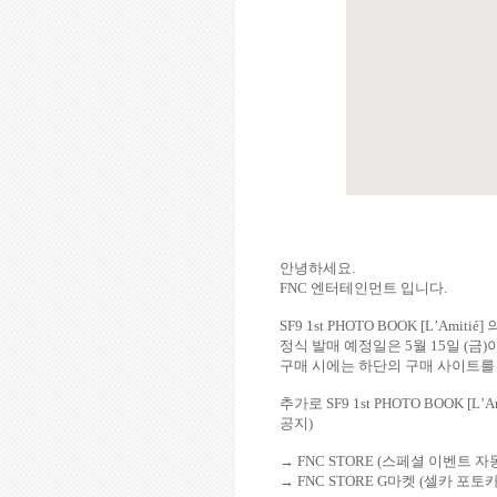
안녕하세요
.
FNC
엔터테인먼트 입니다
.
SF9 1st PHOTO BOOK [
L
’
Amitié
]
정식 발매 예정일은
5
월
15
일
(
금
)
구매 시에는 하단의 구매 사이트를
추가로
SF9 1st PHOTO BOOK [
L
’
A
공지
)
→
FNC STORE (
스페셜 이벤트 자
→
FNC STORE G
마켓
(
셀카 포토