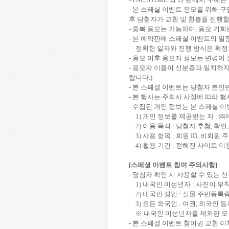
-
본 스페셜 이벤트 응모를 위해 구
후 당첨자가 교환 및 환불을 진행
-
중복 응모는 가능하며
,
응모 기회
-
본 예약판매 스페셜 이벤트의 일
정확한 일자와 진행 방식은 확
-
응모 이후 응모자 정보는 변경이
-
응모자 이름이 신분증과 일치하지
랍니다
.)
-
본 스페셜 이벤트는 당첨자 본인
-
본 행사는 주최사 사정에 따라 행
-
수집된 개인 정보는 본 스페셜 이
1)
개인 정보를 제공받는 자
:
㈜
2)
이용 목적
:
당첨자 추첨
,
확인
3)
사용 항목
:
회원
ID,
비회원 주
4)
활용 기간
:
정해진 사이트 이용
[
스페셜 이벤트 참여 주의사항
]
-
당첨자 확인 시 사용할 수 있는 
1)
내국인 미성년자
:
사진이 부착
2)
내국인 성인
:
실물 주민등록
3)
모든 외국인
:
여권
,
외국인 등
※ 내국인 미성년자를 제외한 
-
본 스페셜 이벤트 참여권 교환 이