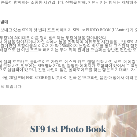
러분들이 함께하는 소중한 시간입니다
.
진행을 방해
,
지연시키는 행위는 자제해
]
발매
 보내고 있는
SF9
의 첫 번째 포토북 패키지
SF9 1st PHOTO BOOK [L’Amitié]
가 
우정
)'
의 의미대로 아홉 명이 함께하는 우정여행을 담아내었다
.
 아침을 맞이하거나 자연 속에서 봄을 만끽하며 여유로운 시간들을 보낸
SF9.
 즐거웠던 우정여행의 이야기가 약
250
페이지 분량의 화보를 통해 고스란히 담
배경으로 한 이번 포토북 패키지는 무대 위의 완벽한 모습과는 상반된 편안한 
여 셀피 포토카드
,
폴라로이드 가랜드
,
에스크 카드
,
랜덤 인화 사진 세트
,
메이킹
덤 인화 사진 일부에는
SF9
멤버가 직접 촬영한 이미지가 포함되어 있어서 그 특
으로 삽입되어 있으니
,
친필 사인이 담긴 폴라로이드를 찾는 행운도 기대해보자
.
는
4
월
20
일부터
FNC STORE
를 비롯하여 전국 온
/
오프라인 음반 매장에서 예약 
부탁 드립니다
.