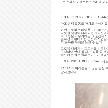
-
본 스페셜 이벤트는
SF9
과 팬 여
SF9 1st PHOTO BOOK [L’Amitié
아홉 번째 활동을 마치고 휴식기를
이번 포토북은 타이틀인
L’Amitié (
따뜻한 햇살이 내리쬐는 카라반에서
며 여행을 마무리하는 그 순간까지
캠프장의 빈티지한 감성과 자연을 
의 돈독한 우정을 느낄 수 있다
.
포토북 패키지는 포토북을 비롯하
구성되어 있다
.
특히
,
구성품 중 랜
랜드에는 원본 폴라로이드가 랜덤
SF9 1st PHOTO BOOK [L’Amitié]
FANTASY
여러분들의 많은 관심 
감사합니다