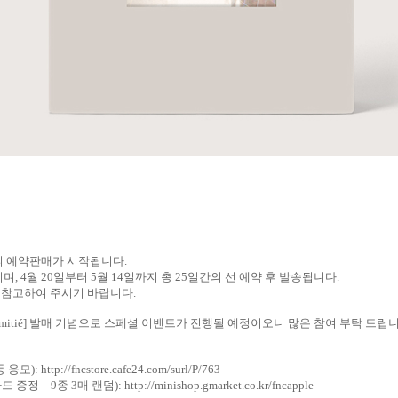
의 예약판매가 시작됩니다
.
이며
, 4
월
20
일부터
5
월
14
일까지 총
25
일간의 선 예약 후 발송됩니다
.
 참고하여 주시기 바랍니다
.
mitié
]
발매 기념으로 스페셜 이벤트가 진행될 예정이오니 많은 참여 부탁 드립
동 응모
):
http://fncstore.cafe24.com/surl/P/763
카드 증정
– 9
종
3
매 랜덤
):
http://minishop.gmarket.co.kr/fncapple