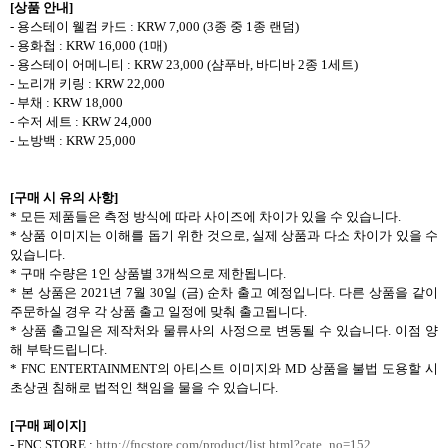
[
상품 안내
]
-
용스테이 웰컴 카드
: KRW 7,000 (3
종 중
1
종 랜덤
)
-
용화첩
: KRW 16,000 (1
매
)
-
용스테이 어메니티
: KRW 23,000 (
샴푸바
,
바디바
2
종
1
세트
)
-
노리개 키링
: KRW 22,000
-
부채
: KRW 18,000
-
수저 세트
: KRW 24,000
-
노방백
: KRW 25,000
[
구매 시 유의 사항
]
*
모든 제품들은 측정 방식에 따라 사이즈에 차이가 있을 수 있습니다
.
*
상품 이미지는 이해를 돕기 위한 것으로
,
실제 상품과 다소 차이가 있을 수
있습니다
.
*
구매 수량은
1
인 상품별
3
개씩으로 제한됩니다
.
*
본 상품은
2021
년
7
월
30
일
(
금
)
순차 출고 예정입니다
.
다른 상품을 같이
주문하실 경우 각 상품 출고 일정에 맞춰 출고됩니다
.
*
상품 출고일은 제작처와 물류사의 사정으로 변동될 수 있습니다
.
이점 양
해 부탁드립니다
.
* FNC ENTERTAINMENT
의 아티스트 이미지와
MD
상품을 불법 도용할 시
초상권 침해로 법적인 책임을 물을 수 있습니다
.
[
구매 페이지
]
- FNC STORE :
http://fncstore.com/product/list.html?cate_no=152