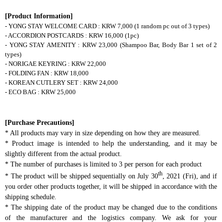
[Product Information]
- YONG STAY WELCOME CARD : KRW 7,000 (1 random pc out of 3 types)
- ACCORDION POSTCARDS : KRW 16,000 (1pc)
- YONG STAY AMENITY : KRW 23,000 (Shampoo Bar, Body Bar 1 set of 2
types)
- NORIGAE KEYRING : KRW 22,000
- FOLDING FAN : KRW 18,000
- KOREAN CUTLERY SET : KRW 24,000
- ECO BAG : KRW 25,000
[Purchase Precautions]
* All products may vary in size depending on how they are measured.
* Product image is intended to help the understanding, and it may be
slightly different from the actual product.
* The number of purchases is limited to 3 per person for each product
th
* The product will be shipped sequentially on July 30
, 2021 (Fri), and if
you order other products together, it will be shipped in accordance with the
shipping schedule.
* The shipping date of the product may be changed due to the conditions
of the manufacturer and the logistics company. We ask for your