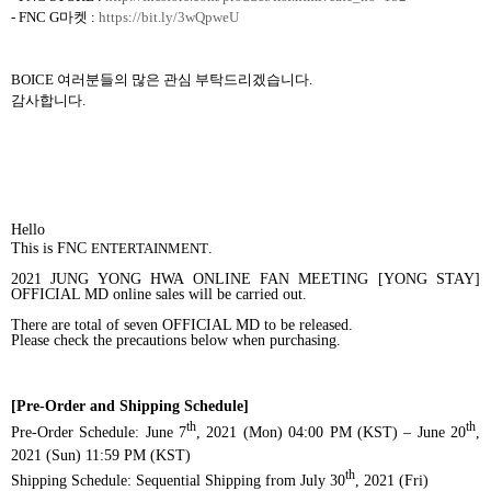
- FNC G
마켓
:
https://bit.ly/3wQpweU
BOICE
여러분들의 많은 관심 부탁드리겠습니다
.
감사합니다
.
Hello
This is FNC
ENTERTAINMENT
.
2021 JUNG YONG HWA ONLINE FAN MEETING [YONG STAY]
OFFICIAL MD
online sales will be carried out.
There are total of seven OFFICIAL MD to be released.
Please check the precautions below when purchasing.
[Pre-Order and Shipping Schedule]
th
th
Pre-Order Schedule: June 7
, 2021 (Mon) 04:00 PM (KST) – June 20
,
2021 (Sun) 11:59 PM (KST)
th
Shipping Schedule: Sequential Shipping from July 30
, 2021 (Fri)