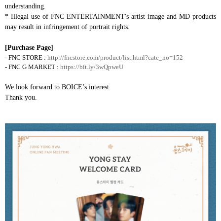
understanding.
* Illegal use of FNC ENTERTAINMENT's artist image and MD products
may result in infringement of portrait rights.
[Purchase Page]
- FNC STORE :
http://fncstore.com/product/list.html?cate_no=152
- FNC G MARKET :
https://bit.ly/3wQpweU
We look forward to BOICE’s interest.
Thank you.