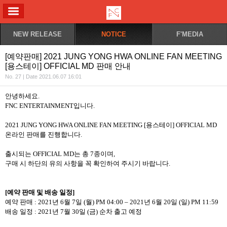
ALL MENU
NEW RELEASE
NOTICE
F'MEDIA
[예약판매] 2021 JUNG YONG HWA ONLINE FAN MEETING
[용스테이] OFFICIAL MD 판매 안내
No. 27 | Date 2021.06.07 16:01
안녕하세요
.
FNC ENTERTAINMENT
입니다
.
2021 JUNG YONG HWA ONLINE FAN MEETING [
용스테이
] OFFICIAL MD
온라인 판매를 진행합니다
.
출시되는
OFFICIAL MD
는 총
7
종이며
,
구매 시 하단의 유의 사항을 꼭 확인하여 주시기 바랍니다
.
[
예약 판매 및 배송 일정
]
예약 판매
: 2021
년
6
월
7
일
(
월
) PM 04:00 – 2021
년
6
월
20
일
(
일
) PM 11:59
배송 일정
: 2021
년
7
월
30
일
(
금
)
순차 출고 예정