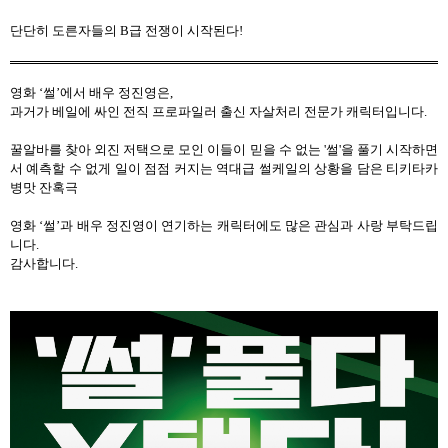
단단히 도른자들의
B
급 전쟁이 시작된다
!
영화
‘
썰
’
에서 배우 정진영은
,
과거가 베일에 싸인 전직 프로파일러 출신 자살처리 전문가 캐릭터입니다
.
꿀알바를 찾아 외진 저택으로 모인 이들이 믿을 수 없는
'
썰
'
을 풀기 시작하면
서 예측할 수 없게 일이 점점 커지는 역대급 썰케일의 상황을 담은 티키타카
병맛 잔혹극
영화
‘
썰
’
과 배우 정진영이 연기하는 캐릭터에도 많은 관심과 사랑 부탁드립
니다
.
감사합니다
.