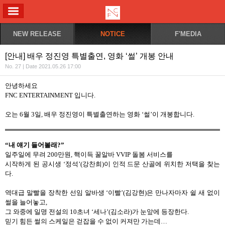
ALL MENU
NEW RELEASE
NOTICE
F'MEDIA
[안내] 배우 정진영 특별출연, 영화 ‘썰’ 개봉 안내
No. 27 | Date 2021.05.26 17:00
안녕하세요
FNC ENTERTAINMENT
입니다
.
오는
6
월
3
일
,
배우 정진영이 특별출연하는 영화
‘
썰
’
이 개봉합니다
.
“내 얘기 들어볼래
?”
일주일에 무려
200
만원
,
핵이득 꿀알바
VVIP
돌봄 서비스를
시작하게 된 공시생
‘
정석
’(
강찬희
)
이 인적 드문 산골에 위치한 저택을 찾는
다
.
역대급 말빨을 장착한 선임 알바생
‘
이빨
’(
김강현
)
은 만나자마자 쉴 새 없이
썰을 늘어놓고
,
그 와중에 일명 전설의
10
초녀
‘
세나
’(
김소라
)
가 눈앞에 등장한다
.
믿기 힘든 썰의 스케일은 걷잡을 수 없이 커져만 가는데
…