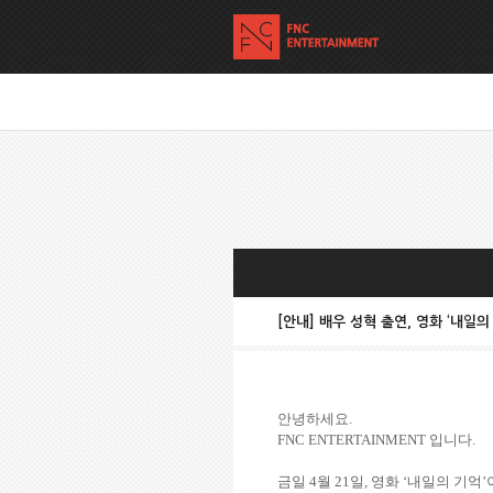
[안내] 배우 성혁 출연, 영화 ‘내일의
안녕하세요
.
FNC ENTERTAINMENT
입니다
.
금일
4
월
21
일, 영화
‘
내일의 기억
’