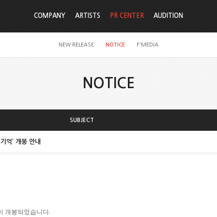
COMPANY
ARTISTS
PR CENTER
AUDITION
NEW RELEASE
NOTICE
F'MEDIA
NOTICE
SUBJECT
 기억’ 개봉 안내
이 개봉되었습니다
.