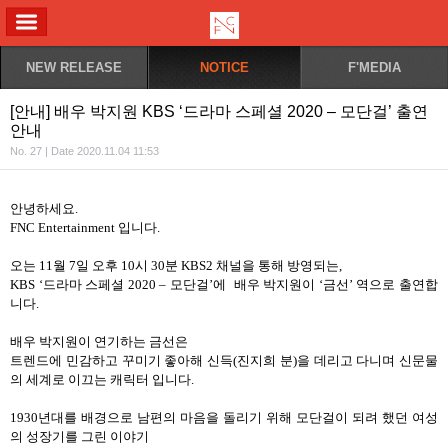
ALL MENU
NEW RELEASE
NOTICE
F'MEDIA
[안내] 배우 박지원 KBS ‘드라마 스페셜 2020 – 모단걸’ 출연
안내
No. 27 | Date 2020.11.04 11:53
안녕하세요
.
FNC Entertainment
입니다
.
오는
11
월
7
일 오후
10
시
30
분
KBS2
채널을 통해 방영되는
,
KBS ‘
드라마 스페셜
2020 –
모단걸
’
에
배우
박지원이
‘금선’
역으로 출연합
니다
.
배우 박지원이 연기하는 금선은
트렌드에 민감하고 꾸미기 좋아해 신득
(
진지희 분
)
을 데리고 다니며 신문물
의 세계로 이끄는 캐릭터 입니다
.
1930
년대를 배경으로 남편의 마음을 돌리기 위해 모단걸이 되려 했던 여성
의 성장기를 그린 이야기