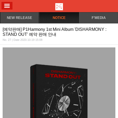
ALL MENU
NEW RELEASE
NOTICE
F'MEDIA
[예약판매] P1Harmony 1st Mini Album 'DISHARMONY :
STAND OUT' 예약 판매 안내
No. 27 | Date 2020.10.19 15:08