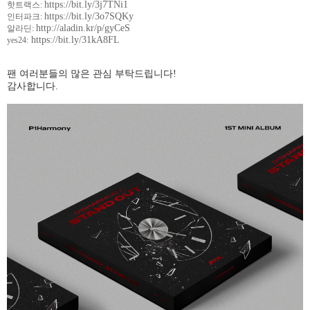
https://bit.ly/3j7TNi1
핫트랙스
:
https://bit.ly/3o7SQKy
인터파크
:
http://aladin.kr/p/gyCeS
알라딘
:
https://bit.ly/31kA8FL
yes24:
팬 여러분들의 많은 관심 부탁드립니다
!
감사합니다
.