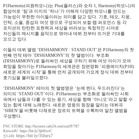
P1Harmony(
피원하모니
)
는
Plus(
플러스
)
와 숫자
1, Harmony(
하모니
)
의
합성어로
‘
팀
'
과 미지의
‘
하나
’
가 더해져 다양한 하모니를 만드는
가능성이 무한한 아이들이라는 의미를 담고 있다
.
기호
,
테오
,
지웅
,
∙
∙
인탁
,
소울
,
종섭의 여섯 명으로 구성되어 보컬
랩
퍼포먼스 등 각
포지션의 탄탄한 표현력과 세상을 바라보는 독창적인 시야로
자신들의 메시지를 음악으로 엮어내 데뷔 전부터 뜨거운 기대를
모으고 있다
.
이들의 데뷔 앨범
‘DISHARMONY : STAND OUT’
은
P1Harmony
의 첫
번째 연작 테마
‘DISHARMONY’
의 첫 앨범이다
.
부조화
(DISHARMONY)
로 둘러싸인 세상을 구하기 위해 여섯 아이가 모여
희망을 찾아가는
P1Harmony
의 세계관은 장편영화
‘
피원에이치
(P1H):
새로운 세계의 시작
’
을 통해 먼저 공개되며 가요계 정식 데뷔 전부터
호기심을 불러일으켰다
.
‘
DISHARMONY’
테마의 첫 앨범명은
‘
눈에 띈다
,
두드러진다
’
는
의미의
‘STAND OUT’
이다
. P1Harmony
는 부조화로 둘러싸인 사회
속에서 남들과 다를 수 있는 용기
,
세상을 향해
‘
아니오
’
라고 말할 수
있는 힘에 대해 노래한다
.
새로운 영웅의 등장을 알리는 데뷔곡
‘SIREN’
을 비롯해 다채로운 장르의 트랙을 수록하여 알찬 앨범을
구성했다
.
FNC STORE:
http://fncstore.cafe24.com/surl/P/787
Ktown4U: https://bit.ly/3jhHwrC
https://bit.ly/35fnrx7
신나라
: