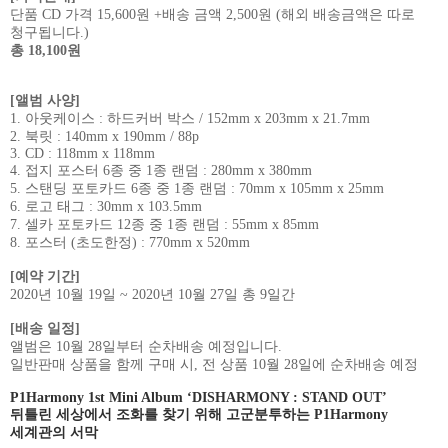
단품
CD
가격
15,600
원
+
배송 금액
2,500
원
(
해외 배송금액은 따로
청구됩니다
.)
총
18,100
원
[
앨범 사양
]
1.
아웃케이스
:
하드커버 박스
/ 152mm x 203mm x 21.7mm
2.
북릿
: 140mm x 190mm / 88p
3. CD : 118mm x 118mm
4.
접지 포스터
6
종 중
1
종 랜덤
: 280mm x 380mm
5.
스탠딩 포토카드
6
종 중
1
종 랜덤
: 70mm x 105mm x 25mm
6.
로고 태그
: 30mm x 103.5mm
7.
셀카 포토카드
12
종 중
1
종 랜덤
: 55mm x 85mm
8.
포스터
(
초도한정
) : 770mm x 520mm
[
예약 기간
]
2020
년
10
월
19
일
~ 2020
년
10
월
27
일 총
9
일간
[
배송 일정
]
앨범은
10
월
28
일부터 순차배송 예정입니다
.
일반판매 상품을 함께 구매 시
,
전 상품
10
월
28
일에 순차배송 예정
P1Harmony 1st Mini Album ‘DISHARMONY : STAND OUT’
뒤틀린 세상에서 조화를 찾기 위해 고군분투하는
P1Harmony
세계관의 서막