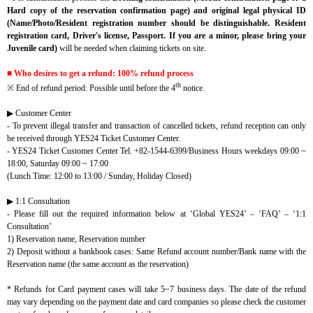
Hard copy of the reservation confirmation page) and original legal physical ID
(Name/Photo/Resident registration number should be distinguishable. Resident
registration card, Driver's license, Passport. If you are a minor, please bring your
Juvenile card)
will be needed when claiming tickets on site.
■ Who desires to get a refund: 100% refund process
th
※ End of refund period: Possible until before the 4
notice.
▶ Customer Center
- To prevent illegal transfer and transaction of cancelled tickets, refund reception can only
be received through YES24 Ticket Customer Center.
- YES24 Ticket Customer Center Tel. +82-1544-6399/Business Hours weekdays 09:00 ~
18:00, Saturday 09:00 ~ 17:00
(Lunch Time: 12:00 to 13:00 / Sunday, Holiday Closed)
▶ 1:1 Consultation
- Please fill out the required information below at ‘Global YES24’ – ‘FAQ’ – ‘1:1
Consultation’
1) Reservation name, Reservation number
2) Deposit without a bankbook cases: Same Refund account number/Bank name with the
Reservation name (the same account as the reservation)
* Refunds for Card payment cases will take 5~7 business days. The date of the refund
may vary depending on the payment date and card companies so please check the customer