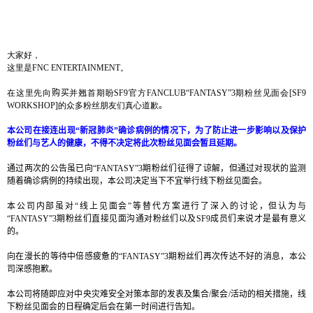
大家好，
这
里是
FNC ENTERTAINMENT
。
在这里先向
购买
并翘首期盼
SF9
官方
FANCLUB
“
FANTASY
”
3
期粉丝见面会
[SF9
WORKSHOP]
的
众多粉丝朋友们真心道歉
。
本公司在接
连
出
现
“新冠肺炎”确诊病例的情况下，为了防止进一步影响以及保护
粉丝们与艺人的健康，不得不决定将此次粉丝见面会暂且延期。
通
过两次的公告虽已向“
FANTASY
”
3
期粉丝们征得了谅解，但通过对现状的监测
随着确诊病例的持续出现，本公司决定当下不宜举行线下粉丝见面会。
本公司内部
虽对“线上见面会”等替代方案进行了深入的讨论，但认为与
“
FANTASY
”
3
期粉丝们直接见面沟通对粉丝们以及
SF9
成员们来说才是最有意义
的。
向在漫长的等待中倍感疲惫的
“
FANTASY
”
3
期粉丝们再次传达不好的消息，本公
司深感抱歉。
本公司
将随即应对中央灾难安全对策本部的发表及集合
/
聚会
/
活动的相关措施，线
下粉丝见面会的日程确定后会在第一时间进行告知。