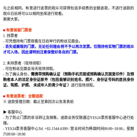
与
之前相同，有意
进
行退票的
观众
可
获
得包括手
续费
的全
额
退款，不
进
行退款的
观众
日后
将可
以以相同坐席
进
行
观
看。
谢谢
大家。
■
有意保留
门
票者
1.
持票者
-
可凭借持有
门
票
观
看在日后
举
行的粉
丝见
面
会
。
-
丢
失或撕毁的
门
票，无
论
任何理由
将
不予以再次
发
票。
仅
限持有
实
物
门
票的
观众
才可入
场
，因此
请
特
别
注意保管好各自的
门
票。
2.
未持票者（
现场领
取）
-
可在粉
丝见
面
会当
天
现场领
取。
-
为
了确
认
身
份
，
需携
带预购
确
认证
（
预购
手机
页
面或
预购
确
认页
面
复
印件）及
预
购
者本人的法定身
份证
原件（包括能
够识别
姓名、照片、身
份证号码
的居民身
份
证
、
驾
照、
护
照、 未成年人的
青
少年
证
）
进
行
现场领
取。
■
有意退票者：全
额
退款
※
退款受理日期：截止至第四次公告发表前
▶
客服中心
-
为了防止门票的非法转让及销售，退款业务仅限通过
YES24
票
务
客服中心
进行处
理。
- YES24
票
务
客服中心
Tel. +82-1544-6399 /
营业时间为韩国时间
09:00~18:00
，星期
六
09:00~18:00