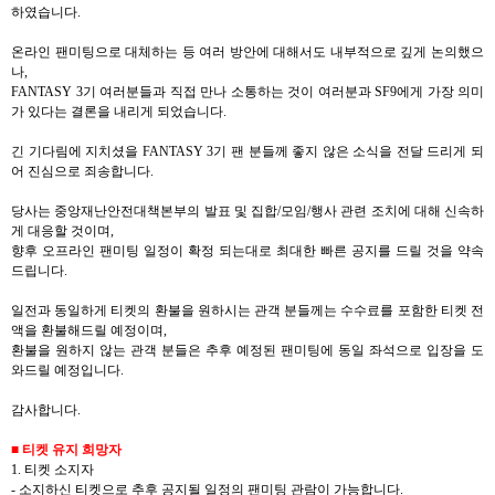
하였습니다
.
온라인 팬미팅으로 대체하는 등 여러 방안에 대해서도 내부적으로 깊게 논의했으
나
,
FANTASY 3
기 여러분들과 직접 만나 소통하는 것이 여러분과
SF9
에게 가장 의미
가 있다는 결론을 내리게 되었습니다
.
긴 기다림에 지치셨을
FANTASY 3
기 팬 분들께 좋지 않은 소식을 전달 드리게 되
어 진심으로 죄송합니다
.
당사는 중앙재난안전대책본부의 발표 및 집합
/
모임
/
행사 관련 조치에 대해 신속하
게 대응할 것이며
,
향후 오프라인 팬미팅 일정이 확정 되는대로 최대한 빠른 공지를 드릴 것을 약속
드립니다
.
일전과 동일하게 티켓의 환불을 원하시는 관객 분들께는 수수료를 포함한 티켓 전
액을 환불해드릴 예정이며
,
환불을 원하지 않는 관객 분들은 추후 예정된 팬미팅에 동일 좌석으로 입장을 도
와드릴 예정입니다
.
감사합니다
.
■
티켓 유지 희망자
1.
티켓 소지자
-
소지하신 티켓으로 추후 공지될 일정의 팬미팅 관람이 가능합니다
.