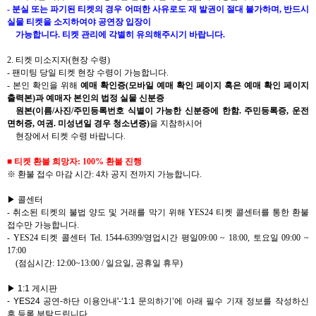
-
분실 또는 파기된 티켓의 경우 어떠한 사유로도 재 발권이 절대 불가하며
,
반드시
실물 티켓을 소지하여야 공연장 입장이
가능합니다
.
티켓 관리에 각별히 유의해주시기 바랍니다
.
2.
티켓 미소지자
(
현장 수령
)
-
팬미팅 당일 티켓 현장 수령이 가능합니다
.
-
본인 확인을 위해
예매 확인증
(
모바일 예매 확인 페이지 혹은 예매 확인 페이지
출력본
)
과 예매자 본인의 법정 실물 신분증
원본
(
이름
/
사진
/
주민등록번호 식별이 가능한 신분증에 한함
.
주민등록증
,
운전
면허증
,
여권
.
미성년일 경우 청소년증
)
을 지참하시어
현장에서 티켓 수령 바랍니다
.
■
티켓 환불 희망자
: 100%
환불 진행
※ 환불 접수 마감 시간
: 4
차 공지 전까지 가능합니다
.
▶ 콜센터
-
취소된 티켓의 불법 양도 및 거래를 막기 위해
YES24
티켓 콜센터를 통한 환불
접수만 가능합니다
.
- YES24
티켓 콜센터
Tel. 1544-6399/
영업시간 평일
09:00 ~ 18:00,
토요일
09:00 ~
17:00
(
점심시간
: 12:00~13:00 /
일요일
,
공휴일 휴무
)
▶
1:1
게시판
- YES24
공연
-
하단 이용안내
'-‘1:1
문의하기
’
에 아래 필수 기재 정보를 작성하신
후 등록 부탁드립니다
.