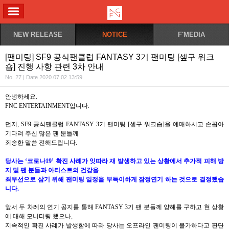
ALL MENU
NEW RELEASE
NOTICE
F'MEDIA
[팬미팅] SF9 공식팬클럽 FANTASY 3기 팬미팅 [셒구 워크
숍] 진행 사항 관련 3차 안내
No. 27 | Date 2020.07.02 13:59
안녕하세요
.
FNC ENTERTAINMENT
입니다
.
먼저
,
SF9
공식팬클럽
FANTASY 3
기 팬미팅
[
셒구 워크숍
]
을
예매하시고 손꼽아
기다려 주신 많은 팬 분들께
죄송한 말씀 전해드립니다
.
당사는
‘
코로나
19’
확진 사례가 잇따라 재 발생하고 있는 상황에서 추가적 피해 방
지 및 팬 분들과 아티스트의 건강을
최우선으로 삼기 위해 팬미팅 일정을 부득이하게 잠정연기 하는 것으로 결정했습
니다
.
앞서 두 차례의 연기 공지를 통해
FANTASY 3
기 팬 분들께 양해를 구하고 현 상황
에 대해 모니터링 했으나
,
지속적인 확진 사례가 발생함에 따라 당사는 오프라인 팬미팅이 불가하다고 판단