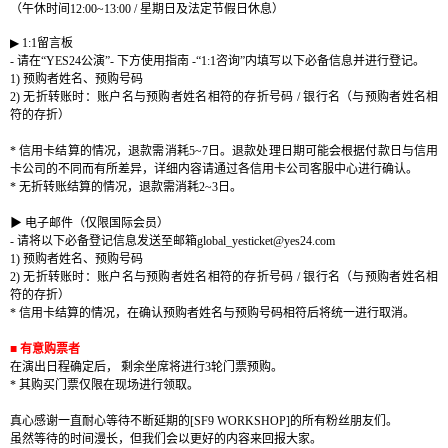
（午休时间
12:00~13:00 /
星期日及法定节假日休息）
▶
1:1
留言板
-
请
在
“YES24
公演
”-
下方使用指南
-“1:1
咨
询
”
内填写
以下必
备
信息
并进
行登
记
。
1)
预购
者姓名、
预购号码
2)
无折
转账时
：
账户
名
与预购
者姓名相符的存折
号码
/
银
行名（
与预购
者姓名相
符的存折）
*
信用卡
结
算的情
况
，退款需消耗
5~7
日。退款
处
理日期可能
会
根据付款日
与
信用
卡公司的不同而有所差异，
详细内
容
请
通
过
各信用卡公司客服中心
进
行确
认
。
*
无折
转账结
算的情
况
，退款需消耗
2~3
日。
▶
电
子
邮
件（仅限国际会员）
-
请将
以下必
备
登
记
信息
发
送至
邮
箱
global_yesticket@yes24.com
1)
预购
者姓名、
预购号码
2)
无折
转账时
：
账户
名
与预购
者姓名相符的存折
号码
/
银
行名（
与预购
者姓名相
符的存折）
*
信用卡
结
算的情
况
，在确
认预购
者姓名
与预购号码
相符后
将统
一
进
行取消。
■
有意购票者
在演出日程确定后
，
剩余坐席
将进
行
3
轮门
票
预购
。
*
其购买门票
仅限在现场进行领取。
真心感谢一直耐心等待不断延期的
[SF9 WORKSHOP]
的所有粉丝朋友们。
虽然等待的时间漫长，但我们会以更好的内容来回报大家。