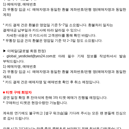
1)
예매자명
,
예매번호
2)
무통장 입금 시
:
예매자명과 동일한 환불 계좌번호
/
은행 명
(
예매자명과 동일한
계좌
)
*
카드 결제 건은
환불은 영업일 기준
5~7
일 소요됩니다
.
환불처리 일자는
결제대금 납부일과 카드사에 따라 달라질 수 있으니
자세한 내용은 각 카드사의 고객센터를 통해 확인 바랍니다
.
*
무통장 입금 건의 환불은 영업일 기준 약
2~3
일 정도 소요됩니다
.
▶ 이메일
(
글로벌 회원 한정
)
-
global_yesticket@yes24.com
로 아래 필수 기재 정보를 작성하셔서 발송
부탁드립니다
.
1)
예매자명
,
예매번호
2)
무통장 입금 시
:
예매자명과 동일한 환불 계좌번호
/
은행 명
(
예매자명과 동일한
계좌
)
*
카드 결제 건은 예매자명 및 예매번호 확인 후 취소 예정입니다
.
■
티켓 구매 희망자
공연 일정 확정 후 잔여석에 한해
3
차 티켓 예매가 진행될 예정입니다
.
*
구매하신 티켓은 현장수령만 가능합니다
.
계속된 연기에도 불구하고
[
셒구 워크숍
]
을 기다려 주시는 모든 팬 분들께 진심으
로 감사 드립니다
.
오랜 시간 기다리시는 만큼 좋은 콘텐츠로 보답하기 위해 최선을 다하겠습니다
.