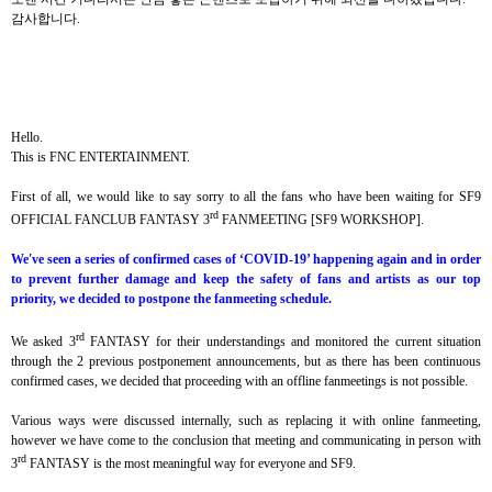
감사합니다
.
Hello.
This is FNC ENTERTAINMENT.
First of all, we would like to say sorry to all the fans who have been waiting for SF9
rd
OFFICIAL FANCLUB FANTASY 3
FANMEETING [SF9 WORKSHOP].
We've seen a series of confirmed cases of ‘COVID-19’ happening again and in order
to prevent further damage and keep the safety of fans and artists as our top
priority, we decided to postpone the fanmeeting schedule.
rd
We asked 3
FANTASY for their understandings and monitored the current situation
through the 2 previous postponement announcements, but as there has been continuous
confirmed cases, we decided that proceeding with an offline fanmeetings is not possible.
Various ways were discussed internally, such as replacing it with online fanmeeting,
however we have come to the conclusion that meeting and communicating in person with
rd
3
FANTASY is the most meaningful way for everyone and SF9.