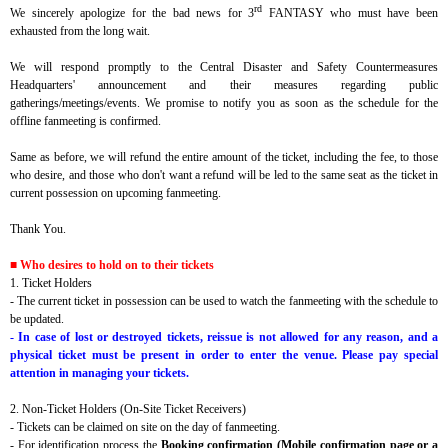
rd
We sincerely apologize for the bad news for 3
FANTASY who must have been
exhausted from the long wait.
We will respond promptly to the Central Disaster and Safety Countermeasures
Headquarters' announcement and their measures regarding public
gatherings/meetings/events. We promise to notify you as soon as the schedule for the
offline fanmeeting is confirmed.
Same as before, we will refund the entire amount of the ticket, including the fee, to those
who desire, and those who don't want a refund will be led to the same seat as the ticket in
current possession on upcoming fanmeeting.
Thank You.
■ Who desires to hold on to their tickets
1. Ticket Holders
- The current ticket in possession can be used to watch the fanmeeting with the schedule to
be updated.
- In case of lost or destroyed tickets, reissue is not allowed for any reason, and a
physical ticket must be present in order to enter the venue. Please pay special
attention in managing your tickets.
2. Non-Ticket Holders (On-Site Ticket Receivers)
- Tickets can be claimed on site on the day of fanmeeting.
- For identification process the
Booking confirmation (Mobile confirmation page or a