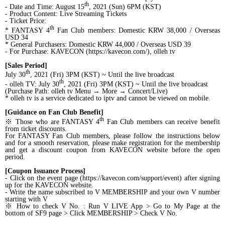
th
- Date and Time: August 15
, 2021 (Sun) 6PM (KST)
- Product Content: Live Streaming Tickets
- Ticket Price:
th
* FANTASY 4
Fan Club members: Domestic KRW 38,000 / Overseas
USD 34
* General Purchasers: Domestic KRW 44,000 / Overseas USD 39
- For Purchase: KAVECON (
https://kavecon.com/
), olleh tv
[Sales Period]
th
July 30
, 2021 (Fri) 3PM (KST) ~ Until the live broadcast
th
- olleh TV: July 30
, 2021 (Fri) 3PM (KST) ~ Until the live broadcast
(Purchase Path: olleh tv Menu
→
More
→
Concert/Live)
* olleh tv is a service dedicated to iptv and cannot be viewed on mobile.
[Guidance on Fan Club Benefit]
th
※
Those who are FANTASY 4
Fan Club members can receive benefit
from ticket discounts.
For FANTASY Fan Club members, please follow the instructions below
and for a smooth reservation, please make registration for the membership
and get a discount coupon from KAVECON website before the open
period.
[Coupon Issuance Process]
- Click on the event page (
https://kavecon.com/support/event
) after signing
up for the KAVECON website.
- Write the name subscribed to V MEMBERSHIP and your own V number
starting with V
※
How to check V No. : Run V LIVE App > Go to My Page at the
bottom of SF9 page > Click MEMBERSHIP > Check V No.