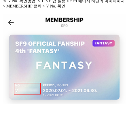
※
V No.
확인방법
: V LIVE
앱 실행
> SF9
페이지 하단의 마이페이지
> MEMBERSHIP
클릭
> V No.
확인