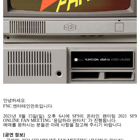
안녕하세요
.
FNC
엔터테인먼트입니다
.
2021
년
8
월
15
일
(
일
)
오후
6
시에
SF9
의 온라인 팬미팅
2021 SF9
ONLINE FAN MEETING ‘
응답하라 판타지
’
가
진행됩니다
.
예매를 원하시는 분들은 아래 사항을 참고해 주시기 바랍니다
.
[
공연 정보
]