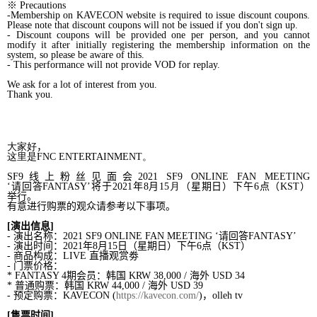
※
Precautions
-Membership on KAVECON website is required to issue discount coupons.
Please note that discount coupons will not be issued if you don't sign up.
- Discount coupons will be provided one per person, and you cannot
modify it after initially registering the membership information on the
system, so please be aware of this.
- This performance will not provide VOD for replay.
We ask for a lot of interest from you.
Thank you.
大家好
，
这里是
FNC ENTERTAINMENT
。
SF9
线上粉
丝见
面
会
2021
SF9 ONLINE FAN MEETING
‘
请回答
FANTASY
’
将
于
2021
年
8
月
15
月
（
星期日）下午
6
点（
KST
）
举
行。
有意进行购票的
观众请参
考以下事
项
。
[
演出信息
]
-
演出名称：
2021 SF9 ONLINE FAN MEETING
‘
请回答
FANTASY’
-
演出
时间
：
2021
年
8
月
15
日（星期日）
下午
6
点（
KST
）
-
商品构成：
LIVE
直播
观赏劵
-
门票价格：
*
FANTASY 4
期会员
：韩国
KRW
38,000
/
海外
USD 34
*
普通
购票
：
韩国
KRW
44,000 /
海外
USD 39
-
预定购
票：
KAVECON (
https://kavecon.com/
)
，
olleh tv
[
售票
时间
]