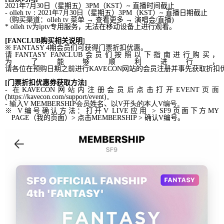
2021
年
7
月
30
日（星期五）
3PM
（
KST
）
~
直播
时间截止
-
olleh tv
：
2021
年
7
月
30
日
（星期五）
3PM
（
KST
）
~
直播日期截止
（
购买
渠道：
olleh tv
菜
单
→
查
看更多
→ 演唱
会
/
直播
)
*
olleh tv
为
iptv
专
用服
务
，无法在移
动设备
上进行
观
看。
[FANCLUB
购买
相
关说
明
]
※
FANTASY 4
期会员们
可
获
得门票折扣
优
惠。
请
FANTASY
FANCLUB
会员们
按照以下指南
进
行
购买
，
为
了能够
顺
利
进
行，
请
各位在
预购日期
之前进行
KAVECON
网
站的
会员注册并事先获
取折扣
[
门票折扣
优
惠券
获
取方法
]
-
在
KAVECON
网
站
内注册会员
后
点击打开
EVENT
页
面
(
https://kavecon.com/support/event
)
。
-
输
入
V
MEMBERSHIP
会员
姓名、
以
V
开头
的本人
V
编号
。
※
V
编号确认方法：打开
V LIVE
应用
> SF9
页面下方
MY
PAGE
（我的页面）
>
点击
MEMBERSHIP
>
确认
V
编号。