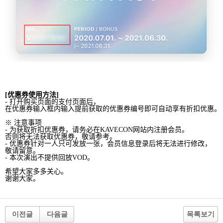
[
优
惠券使用方法
]
-
打
开购买页
面的支付
页
面后，
在
优
惠券
输
入框内
输
入提前
获
取的
优
惠券
编号
即可自动享有折扣
优
惠。
※ 注意事
项
-
为获
取折扣
优
惠券，请务必在
KAVECON
网
站
内
注册
会员
。
否
则将
无法
获
取
优
惠券，敬请参考。
-
优
惠券
针对
一人只可
发
放一
张
，
会员
信息登
录
后将无法
进
行修改，
敬请留意。
-
本
次
演出不提供回放
VOD
。
希望大家多多
关
心。
谢谢
大家。
이전글
다음글
목록보기