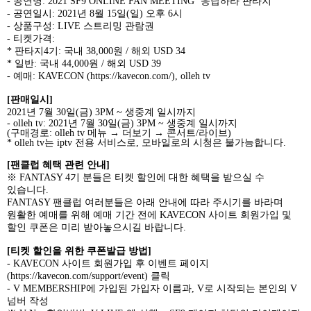
-
공연명
:
2021 SF9 ONLINE FAN MEETING ‘
응답하라 판타지
’
-
공연일시
: 2021
년
8
월
15
일
(
일
)
오후
6
시
-
상품구성
: LIVE
스트리밍 관람권
-
티켓가격
:
*
판타지
4
기
:
국내
38,000
원
/
해외
USD 34
*
일반
:
국내
44,000
원
/
해외
USD 39
-
예매
: KAVECON (
https://kavecon.com/
), olleh tv
[
판매일시
]
2021
년
7
월
30
일
(
금
) 3PM ~
생중계 일시까지
- olleh tv: 2021
년
7
월
30
일
(
금
) 3PM ~
생중계 일시까지
(
구매경로
: olleh tv
메뉴
→
더보기
→
콘서트
/
라이브
)
*
olleh tv
는
iptv
전용
서비스로
,
모바일로의
시청은
불가능합니다
.
[
팬클럽 혜택 관련 안내
]
※
FANTASY 4
기 분들은 티켓 할인에 대한 혜택을 받으실 수
있습니다
.
FANTASY
팬클럽 여러분들은 아래 안내에 따라 주시기를 바라며
원활한 예매를 위해 예매 기간 전에
KAVECON
사이트 회원가입 및
할인 쿠폰은 미리 받아놓으시길 바랍니다
.
[
티켓 할인을 위한 쿠폰발급 방법
]
- KAVECON
사이트 회원가입 후 이벤트 페이지
(
https://kavecon.com/support/event
)
클릭
- V MEMBERSHIP
에 가입된 가입자 이름과
, V
로 시작되는 본인의
V
넘버 작성