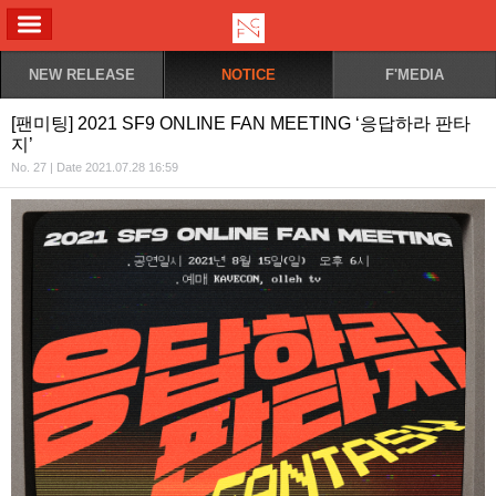
ALL MENU
NEW RELEASE
NOTICE
F'MEDIA
[팬미팅] 2021 SF9 ONLINE FAN MEETING ‘응답하라 판타
지’
No. 27 | Date 2021.07.28 16:59