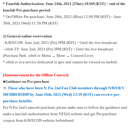
* Fanclub Authorization: June 24th, 2021 (Thur) 10AM (KST) ~ end of the
fanclub Pre-purchase period
* On/Offline Pre-purchase: June 28th, 2021 (Mon) 12:00 PM (KST) ~ June
30th, 2021 (Wed) 11:59 PM (KST)
2) General
online reservation
- KAVECON: June 2nd, 2021 (Fri) 3PM (KST) ~ Until the live broadcast.
- olleh TV: June 2nd, 2021 (Fri) 3PM (KST) ~ Until the live broadcast.
(Purchase Path: olleh tv Menu → More → Concert/Live)
* olleh tv is a service dedicated to iptv and cannot be viewed on mobile.
[Announcement for the Offline Concert]
■
Guidance on Pre-purchase
※
Those who have been N. Fia 2nd Fan Club members through NAVER V
MEMBERSHIP by June 16th, 2021 (Wed)
23:59 (KST) can receive pre-
purchase benefits.
For N.Fia 2nd’s smooth purchase, please make sure to follow the guidance and
make a fanclub authorization from YES24 website and get Pre-purchase
coupon from KAVECON website beforehand.