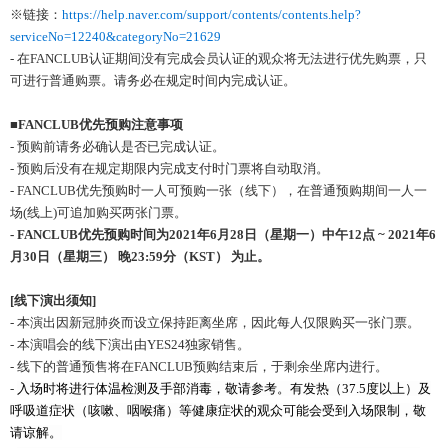
※链接：
https://help.naver.com/support/contents/contents.help?
serviceNo=12240&categoryNo=21629
- 在FANCLUB认证期间没有完成会员认证的观众将无法进行优先购票，只
可进行普通购票。请务必在规定时间内完成认证。
■
FANCLUB
优先预购注意事项
- 预购前请务必确认是否已完成认证。
- 预购后没有在规定期限内完成支付时门票将自动取消。
- FANCLUB优先预购时一人可预购一张（线下），在普通预购期间一人一
场(线上)可追加购买两张门票。
- FANCLUB
优
先
预购时间为
2021
年
6
月
28
日（星期
一
）中午
12
点
~ 2021
年
6
月
30
日（星期三）
晚
23:59
分（
KST
） 为止。
[
线下演出须知
]
- 本演出因新冠肺炎而设立保持距离坐席，因此每人仅限购买一张门票。
- 本演唱会的线下演出由YES24独家销售。
- 线下的普通预售将在FANCLUB预购结束后，于剩余坐席内进行。
-
入
场时将进
行
体温检测
及手部消毒，敬
请参
考
。
有发热
（
37.5
度以上）及
呼吸道症
状
（咳嗽、咽喉痛）等健康
症状的观众
可能
会
受到入
场
限制，敬
请谅
解
。