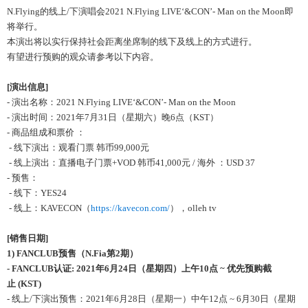
N.Flying的线上/下演唱会2021 N.Flying LIVE‘&CON’- Man on the Moon即
将举行。
本演出将以实行保持社会距离坐席制的线下及线上的方式进行。
有望进行预购的观众请参考以下内容。
[
演出信息
]
- 演出名称：2021 N.Flying LIVE‘&CON’- Man on the Moon
- 演出时间：2021年7月31日（星期六）晚6点（KST）
- 商品组成和票价 ：
- 线下演出：观看门票 韩币99,000元
- 线上演出：直播电子门票+VOD 韩币41,000元 / 海外 ：USD 37
- 预售：
- 线下：YES24
- 线上：KAVECON（
https://kavecon.com/
），olleh tv
[
销售日期
]
1) FANCLUB
预售
（
N.Fia
第
2
期）
-
FANCLUB
认证
: 2021
年
6
月
24
日（星期四）上午
10
点
~
优先预购截
止
(KST)
- 线上/下演出预售：2021年6月28日（星期一）中午12点 ~ 6月30日（星期