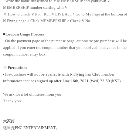
- Write the name subscribed to V MEMBERSHIP and your own V
MEMBERSHIP number starting with V
※ How to check V No. : Run V LIVE App > Go to My Page at the bottom of
N.Flying page > Click MEMBERSHIP > Check V No.
■
Coupon Usage Process
- On the payment page of the purchase page, automatic pre-purchase will be
applied if you enter the coupon number that you received in advance in the
coupon number entry box.
※ Precautions
- P
re-purchase
will not be available with N.Flying Fan Club member
information that has signed up after June 16th, 2021 (Wed) 23:59 (KST)
We ask for a lot of interest from you.
Thank you.
大家好，
这里是FNC ENTERTAINMENT。