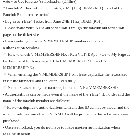
■How to Get Fanclub Authorization (Offline)
* Fanclub Authorization: June 24th, 2021 (Thu) 10AM (KST) ~ end of the
Fanclub Pre-purchase period
- Log in to YES24 Ticket from June 24th, (Thu) 10AM (KST)
- Please make your ‘N.Fia authorization’ through the fanclub authorization
page on the ticket site..
- Please enter your name/V MEMBERSHIP number in the fanclub
authorization window.
※ How to check V MEMBERSHIP No. : Run V LIVE App > Go to My Page at
the bottom of N.Flying page > Click MEMBERSHIP > Check V
MEMBERSHIP No.
※ When entering the V MEMBERSHIP No., please capitalize the letters and
insert the number 0 and the letter O carefully.
※ Name: Please enter your name registered on N.Fia V MEMBERSHIP
- Authorizations can be made even if the name of the YES24 ID holder and the
name of the fanclub member are different.
※However, duplicate authorizations with another ID cannot be made, and the
account information of your YES24 ID will be printed on the ticket you have
purchased.
- Once authorized, you do not have to make another authorization when
logging in again.