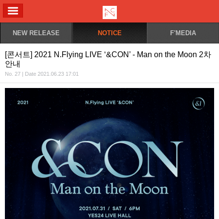
ALL MENU
NEW RELEASE
NOTICE
F'MEDIA
[콘서트] 2021 N.Flying LIVE ‘&CON’ - Man on the Moon 2차
안내
No. 27 | Date 2021.06.23 17:01