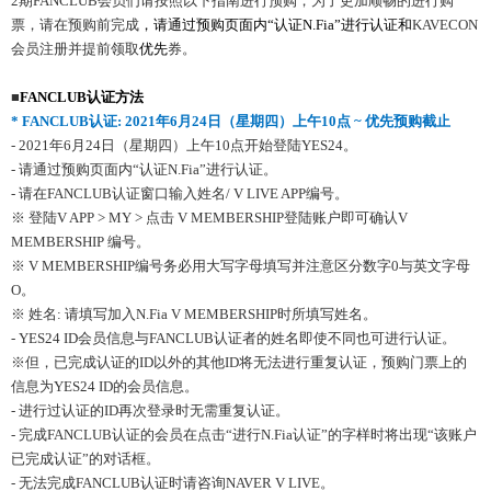
2期FANCLUB会员们请按照以下指南进行预购，为了更加顺畅的进行购
票，请在预购前完成
，请通过预购页面内
“
认证
N.Fia”
进行认证和
KAVECON
会员注册并提前领取
优先
券。
■
FANCLUB
认证方法
* FANCLUB
认证
: 2021
年
6
月
24
日（星期四）上午
10
点
~
优先预购截止
- 2021年6月24日（星期四）上午10点开始登陆YES24。
- 请通过预购页面内“认证N.Fia”进行认证。
- 请在FANCLUB认证窗口输入姓名/ V LIVE APP编号。
※ 登陆V APP > MY > 点击 V MEMBERSHIP登陆账户即可确认V
MEMBERSHIP 编号。
※ V MEMBERSHIP编号务必用大写字母填写并注意区分数字0与英文字母
O。
※ 姓名: 请填写加入N.Fia V MEMBERSHIP时所填写姓名。
- YES24 ID会员信息与FANCLUB认证者的姓名即使不同也可进行认证。
※但，已完成认证的ID以外的其他ID将无法进行重复认证，预购门票上的
信息为YES24 ID的会员信息。
- 进行过认证的ID再次登录时无需重复认证。
- 完成FANCLUB认证的会员在点击“进行N.Fia认证”的字样时将出现“该账户
已完成认证”的对话框。
- 无法完成FANCLUB认证时请咨询NAVER V LIVE。