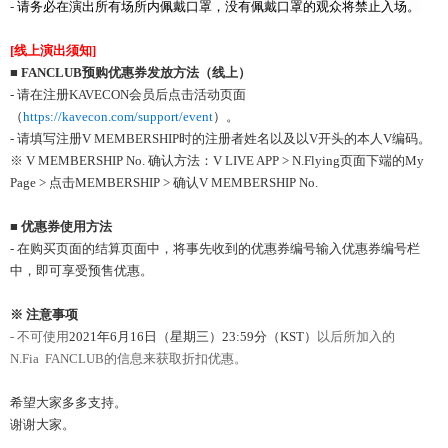
-
请务必在
演出
所有场所内
佩戴口
罩
，
没
有佩戴口
罩
的
观众将
禁止入
场
。
[
线上演出须知
]
■
FANCLUB
预购优惠券发放方法
（线上）
- 请在注册KAVECON会员后点击活动页面
（
https://kavecon.com/support/event
）。
- 请填写注册V MEMBERSHIP时的注册者姓名以及以V开头的本人V编码。
※ V MEMBERSHIP No. 确认方法：V LIVE APP > N.Flying页面下端的My
Page > 点击MEMBERSHIP > 确认V MEMBERSHIP No.
■
优惠券使用方法
- 在购买页面的结算页面中，将事先收到的优惠券编号输入优惠券编号栏
中，即可享受预售优惠。
※ 注意事项
-
不可使用
2021年6月16日（星期三）23:59分（KST）
以后所加入的
N.Fia
FANCLUB
的信息
来获
取折扣
优惠
。
希望大家多多支持。
谢谢大家。