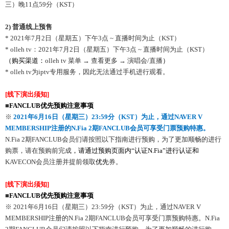
三）晚11点59分（KST）
2)
普通线上预售
* 2021年7月2日（星期五）下午3点 ~ 直播时间为止（KST）
* olleh tv：2021年7月2日（星期五）下午3点 ~ 直播时间为止（KST）
（购买渠道：
olleh tv 菜单 → 查看更多 → 演唱会/直播
）
* olleh tv为iptv专用服务，因此无法通过手机进行观看。
[
线下演出须知
]
■
FANCLUB
优先预购注意事项
※
2021
年
6
月
16
日（星期三）
23:59
分（
KST
）为止，通过
NAVER V
MEMBERSHIP
注册的
N.Fia 2
期
FANCLUB
会员可享受门票预购特惠。
N.Fia 2期FANCLUB会员们请按照以下指南进行预购，为了更加顺畅的进行
购票，请在预购前完成
，请通过预购页面内
“
认证
N.Fia”
进行认证和
KAVECON会员注册并提前领取
优先
券。
[
线下演出须知
]
■
FANCLUB
优先预购注意事项
※ 2021年6月16日（星期三）23:59分（KST）为止，通过NAVER V
MEMBERSHIP注册的N.Fia 2期FANCLUB会员可享受门票预购特惠。N.Fia