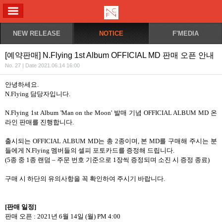
ALL MENU
NEW RELEASE
NOTICE
F'MEDIA
[예약판매] N.Flying 1st Album OFFICIAL MD 판매 오픈 안내
No. 27 | Date 2021.06.14 16:00
안녕하세요
.
N.Flying
담당자입니다
.
N.Flying 1st Album 'Man on the Moon'
발매 기념
OFFICIAL ALBUM MD
온
라인 판매를 진행합니다
.
출시되는
OFFICIAL ALBUM MD
는 총
2
종이며
,
본
MD
를 구매해 주시는 분
들에게
N.Flying
멤버들의 셀피 포토카드를 증정해 드립니다
.
(5
종 중
1
종 랜덤
–
주문 번호 기준으로
1
장씩 증정되며 소진 시 증정 종료
)
구매 시 하단의 유의사항을 꼭 확인하여 주시기 바랍니다
.
[
판매 일정
]
판매 오픈
: 2021
년
6
월
14
일
(
월
) PM 4:00