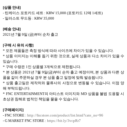
[
상품 안내
]
-
틴케이스 포토카드 세트
: KRW 15,000 (
포토카드
12
매
1
세트
)
-
일러스트 무드등
: KRW 35,000
[
배송 안내
]
2021
년
7
월
9
일
(
금
)
부터 순차 출고
[
구매 시 유의 사항
]
*
모든 제품들은 측정 방식에 따라 사이즈에 차이가 있을 수 있습니다
.
*
상품 이미지는 이해를 돕기 위한 것으로
,
실제 상품과 다소 차이가 있을 수
있습니다
.
*
구매 수량은
1
인 상품별
3
개씩으로 제한됩니다
.
*
본 상품은
2021
년
7
월
9
일
(
금
)
부터 순차 출고 예정이며
,
본 상품과 다른 상
품을 같이 주문하실 경우 본 상품 출고 일정에 맞춰 발송됩니다
.
*
상품 출고일은 제작처와 물류사의 사정으로 변동될 수 있습니다
.
이점 양
해 부탁드립니다
.
* FNC ENTERTAINMENT
의 아티스트 이미지와
MD
상품을 불법 도용할 시
초상권 침해로 법적인 책임을 물을 수 있습니다
.
[
구매페이지
]
- FNC STORE :
http://fncstore.com/product/list.html?cate_no=96
- G MARKET FNC STORE :
https://bit.ly/3vcpRr7