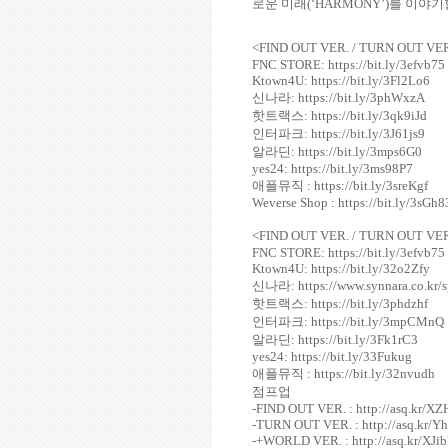
로운 미래
(
‘
HARMONY
’
)
를 이야기
<FIND OUT VER. / TURN OUT V
FNC STORE: https://bit.ly/3efvb75
Ktown4U: https://bit.ly/3Fl2Lo6
신나라: https://bit.ly/3phWxzA
핫트랙스: https://bit.ly/3qk9iJd
인터파크: https://bit.ly/3J61js9
알라딘: https://bit.ly/3mps6G0
yes24: https://bit.ly/3ms98P7
애플뮤직 : https://bit.ly/3sreKgf
Weverse Shop : https://bit.ly/3sGh8
<FIND OUT VER. / TURN OUT V
FNC STORE: https://bit.ly/3efvb75
Ktown4U: https://bit.ly/32o2Zfy
신나라: https://www.synnara.co.k
핫트랙스: https://bit.ly/3phdzhf
인터파크: https://bit.ly/3mpCMnQ
알라딘: https://bit.ly/3Fk1rC3
yes24: https://bit.ly/33Fukug
애플뮤직 : https://bit.ly/32nvudh
점프업
-FIND OUT VER. : http://asq.kr/
-TURN OUT VER. : http://asq.kr/
-+WORLD VER. : http://asq.kr/XJib