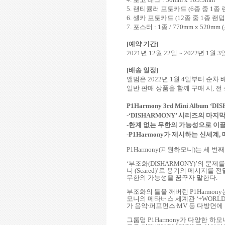
5.
랜티큘러 포토카드
(6
종 중
1
종 
6.
셀카 포토카드
(12
종 중
1
종 랜덤
7.
포스터
: 1
종
/ 770mm x 520mm (
[
예약 기간
]
2021
년
12
월
22
일
~ 2022
년
1
월
3
[
배송 일정
]
앨범은
2022
년
1
월
4
일부터 순차 
일반 판매 상품을 함께 구매 시
,
전
P1Harmony 3rd Mini Album
‘
DIS
-
‘
DISHARMONY
’ 시리즈의 마지
-
한계 없는 무한의 가능성으로 이끌
-P1Harmony
가 제시하는 신세계
,
P1Harmony(
피원하모니
)
는 세 번째
‘부조화
(DISHARMONY)
’의 문제를
니
(Scared)
’로 용기의 메시지를 
무한의 가능성을 꿈꾸자 말한다
.
부조화의 틀을 깨버린
P1Harmony
모니의 메타버스 세계관 ‘
+WORL
가 음악∙퍼포먼스∙
MV
등 다방면에
그룹명
P1Harmony
가 다양한 하모