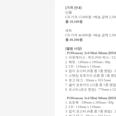
[
가격 안내
]
단품
CD
가격
15,600
원
+
배송 금액
2,50
총
18,100
원
세트
CD
가격
46,800
원
+
배송 금액
2,50
총
49,300
원
[
앨범 사양
]
- P1Hrmony 3rd
Mini Album [DI
1.
아웃케이스
:
하드커버 박스
/ 15
2.
북릿
: 140mm x 190mm / 88p
3. CD : 118mm x 118mm
4.
접지 포스터
(6
종 중
1
종 랜덤
) :
5.
스탠딩 포토카드
(6
종 중
1
종 랜
6.
로고 태그
: 30mm x 103.5mm
7.
셀카 포토카드
(12
종 중
1
종 랜덤
8.
포스터
(
초도 한정
) : 770mm x 
- P1Hrmony 3rd
Mini Album [D
1.
포토북
: 190mm x 260mm / 80p
2. CD : 118mm x 118mm
3.
접지 포스터
(6
종 중
1
종 랜덤
) :
4.
로고 태그
: 30mm x 103.5mm