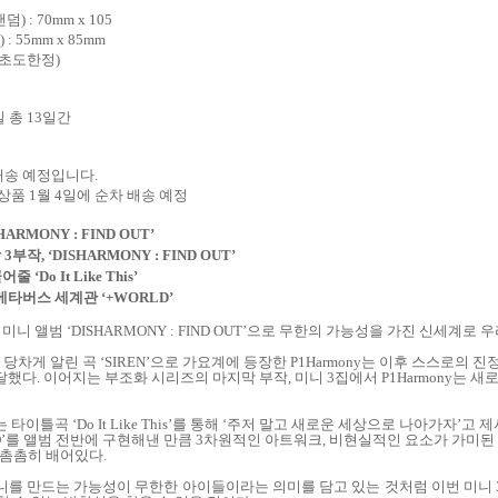
랜덤
) : 70mm x 105
) : 55mm x 85mm
초도한정
)
일 총
13
일간
배송 예정입니다
.
 상품
1
월
4
일에 순차 배송 예정
HARMONY : FIND OUT
’
막
3
부작
,
‘
DISHARMONY : FIND OUT
’
어줄 ‘
Do It Like This
’
메타버스 세계관 ‘
+WORLD
’
 미니 앨범 ‘
DISHARMONY : FIND OUT
’으로 무한의 가능성을 가진 신세계로 
 당차게 알린 곡 ‘
SIREN
’으로 가요계에 등장한
P1Harmony
는 이후 스스로의 진
전달했다
.
이어지는 부조화 시리즈의 마지막 부작
,
미니
3
집에서
P1Harmony
는 새
는 타이틀곡 ‘
Do It Like This
’를 통해 ‘주저 말고 새로운 세상으로 나아가자’고 
D
’를 앨범 전반에 구현해낸 만큼
3
차원적인 아트워크
,
비현실적인 요소가 가미된 
 촘촘히 배어있다
.
니를 만드는 가능성이 무한한 아이들이라는 의미를 담고 있는 것처럼 이번 미니