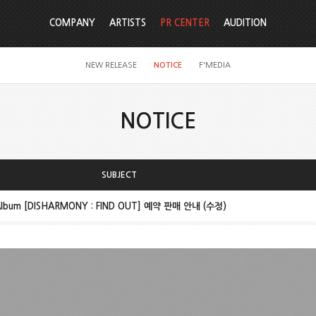
COMPANY
ARTISTS
PR CENTER
AUDITION
NEW RELEASE
NOTICE
F'MEDIA
NOTICE
SUBJECT
Album [DISHARMONY : FIND OUT] 예약 판매 안내 (수정)