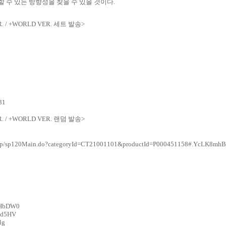
할 수 있는 방향성을 찾을 수 있을 것이다
.
ER. / +WORLD VER. 세트 발송>
31
ER. / +WORLD VER. 랜덤 발송>
r/sp/sp120Main.do?categoryId=CT21001101&productId=P000451158#.YcLK8mh
XZHbDW0
Yhd5HV
lg