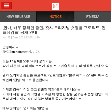
ALL MENU
NEW RELEASE
NOTICE
F'MEDIA
[안내] 배우 정해인 출연, 왓챠 오리지널 숏필름 프로젝트 ‘언
프레임드’ 공개 안내
No. 27 | Date 2021.12.06 11:20
안녕하세요
.
FNC Entertainment
입니다
.
오는
12
월
8
일 오후
5
시에 공개되는
,
각기 다른 네 명의 아티스트가 직접 쓰고 연출한 네 편의 영화를 만날 수 있
는
왓챠 오리지널 숏필름 프로젝트
<
언프레임드
> ‘
블루 해피니스
’
편에 배우 정
해인이
‘
찬영
’
역으로 출연합니다
.
이제훈 감독이 직접 쓰고 연출한 영화
‘
블루 해피니스
’
는
미래에 대한 불안과 고민을 마주한 채 평범한 삶을 꿈꾸는 취준생 찬영이 아
무리 애써도 쉬이 잡히지 않는 행복을 쫓아가는 이야기로
,
배우 정해인이 연기하는
‘
찬영
’
은