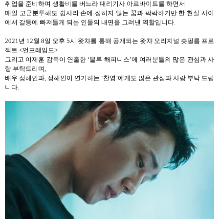
취업을 준비하며 생활비를 버느라 대리기사 아르바이트를 하면서
매일 고군분투해도 쉽사리 손에 잡히지 않는 꿈과 팍팍하기만 한 현실 사이
에서 갈등에 빠져들게 되는 인물의 내면을 그려낸 역할입니다
.
2021
년
12
월
8
일 오후
5
시 왓챠를 통해 공개되는 왓챠 오리지널 숏필름 프로
젝트
<
언프레임드
>
그리고 이제훈 감독이 연출한
‘
블루 해피니스
’
에 여러분들의 많은 관심과 사
랑 부탁드리며
,
배우 정해인과
,
정해인이 연기하는
‘
찬영
’
에게도 많은 관심과 사랑 부탁 드립
니다
.