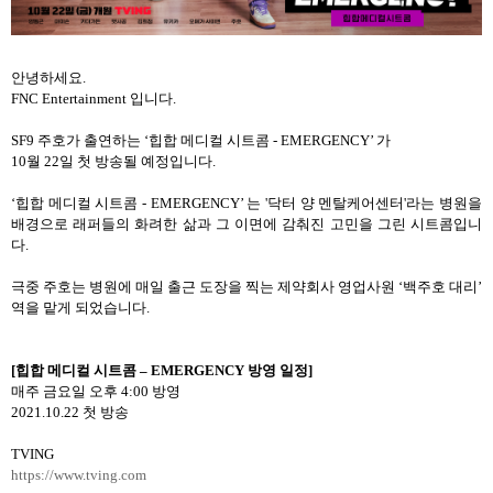
안녕하세요
.
FNC Entertainment
입니다
.
SF9
주호가 출연하는
‘
힙합 메디컬 시트콤
- EMERGENCY’
가
10
월
22
일 첫 방송될 예정입니다
.
‘
힙합 메디컬 시트콤
- EMERGENCY’
는
'
닥터 양 멘탈케어센터
'
라는 병원을
배경으로 래퍼들의 화려한 삶과 그 이면에 감춰진 고민을 그린 시트콤입니
다
.
극중 주호는 병원에 매일 출근 도장을 찍는 제약회사 영업사원
‘
백주호 대리
’
역을 맡게 되었습니다
.
[
힙합
메디컬
시트콤
– EMERGENCY
방영
일정
]
매주 금요일 오후
4:00
방영
2021.10.22
첫 방송
TVING
https://www.tving.com