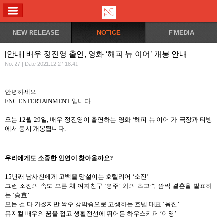
ALL MENU
NEW RELEASE
NOTICE
F'MEDIA
[안내] 배우 정진영 출연, 영화 ‘해피 뉴 이어’ 개봉 안내
No. 27 | Date 2021.12.27 18:41
안녕하세요
FNC ENTERTAINMENT
입니다
.
오는
12
월
29
일
,
배우 정진영이 출연하는 영화
‘해피 뉴 이어’가 극장과 티빙
에서 동시 개봉됩니다
.
우리에게도 소중한 인연이 찾아올까요
?
15
년째 남사친에게 고백을 망설이는 호텔리어
‘
소진
’
그런 소진의 속도 모른 채 여자친구
‘
영주
’
와의 초고속 깜짝 결혼을 발표하
는
‘
승효
’
모든 걸 다 가졌지만 짝수 강박증으로 고생하는 호텔 대표
‘
용진
’
뮤지컬 배우의 꿈을 접고 생활전선에 뛰어든 하우스키퍼
‘
이영
’