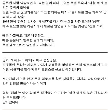
공무원 시험 낙방
5
년 차
,
되는 일이 하나도 없는 호텔 투숙객
‘
재용
’
에게 걸
려온 뜻밖의 모닝콜
오랜 무명 끝 전성기를 맞이하고 함께하는 마지막 콘서트를 앞둔 가수
‘
이강
’
과 매니저
‘
상훈
’
40
년 만에 우연히 첫사랑
‘
캐서린
’
을 다시 만난 호텔 간판 도어맨
‘
상규
’
매주 토요일 호텔 라운지에서 새로운 인연을 기다리는 맞선남
‘
진호
’
까지
때론 아찔하고
,
때론 애틋하고
,
때론 눈물나게 행복한 올해의 마지막
,
호텔 엠로스에서 당신을 기다립니다
!
영화
‘해피 뉴 이어’에서 배우 정진영은
,
오랫동안 온화한 미소로 반갑게 고객들을 맞이하는 호텔 엠로스의 간판 도
어맨
'
상규
'
역을 맡아 황혼의 로맨스를 선보일 예정입니다
.
저마다의 사연을 안고 호텔 엠로스를 찾은 사람들이 각자의 방식으로 자신
만의 인연을 만들어가는 이야기
영화
‘해피 뉴 이어’와 배우 정진영이 연기하는
‘
상규
’
에게도 많은 관심과 사
랑 부탁드립니다
.
감사합니다
.