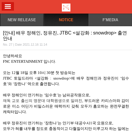
ALL MENU
NEW RELEASE
NOTICE
F'MEDIA
[안내] 배우 정해인, 정유진, JTBC <설강화 : snowdrop> 출연
안내
No. 27 | Date 2021.12.16 11:14
안녕하세요
FNC ENTERTAINMENT
입니다
.
오는
12
월
18
일 오후
10
시
30
분 첫 방송되는
JTBC
토일드라마
<
설강화
: snowdrop>
에 배우 정해인과 정유진이
‘
임수
호
’
와
‘
장한나
’
역으로 출연합니다
.
배우 정해인이 연기하는
‘
임수호
’
는 남파공작원으로
,
재독 교포 출신의 명문대 대학원생으로 알려진
,
부드러운 카리스마와 감미
로운 미소
어딘가 비밀스러운 매력까지 갖춰 모두가 흠모하는 완전무결한
캐릭터입니다
.
배우 정유진이 연기하는
‘
장한나
’
는 안기부 대공수사
1
국 요원으로
,
모두가 혀를 내두를 정도로 충동적이고 다혈질이지만 이루고자 하는 일에는