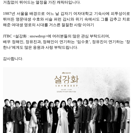
거침없이 뛰어드는 열정을 가진 캐릭터입니다
.
1987
년 서울을 배경으로 어느 날 갑자기 여자대학교 기숙사에 피투성이로
뛰어든 명문대생 수호와 서슬 퍼런 감시와 위기 속에서도 그를 감추고 치료
해준 여대생 영로의 시대를 거스른 절절한 사랑 이야기
JTBC <
설강화
: snowdrop>
에 여러분들의 많은 관심 부탁드리며
,
배우 정해인
,
정유진과
,
정해인이 연기하는 ‘임수호’
,
정유진이 연기하는
‘
장
한나
’
에게도 많은 응원과 사랑 부탁드립니다
.
감사합니다
.