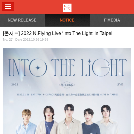
ALL MENU
NEW RELEASE
NOTICE
F'MEDIA
[콘서트] 2022 N.Flying Live ‘Into The Light’ in Taipei
No. 27 | Date 2022.10.26 19:59