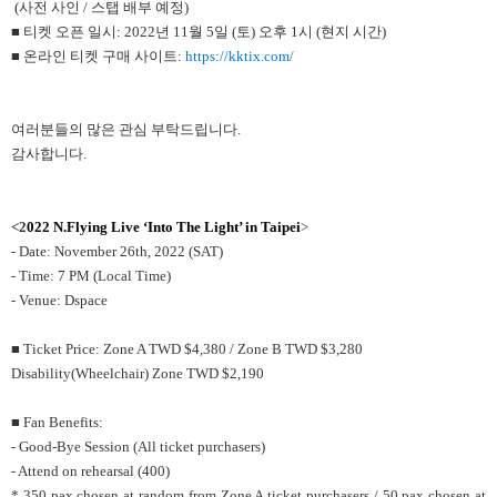
(사전 사인 / 스탭 배부 예정)
■ 티켓 오픈 일시: 2022년 11월 5일 (토) 오후 1시 (현지 시간)
■ 온라인 티켓 구매 사이트:
https://kktix.com/
여러분들의 많은 관심 부탁드립니다.
감사합니다.
<2
022 N.Flying Live ‘Into The Light’ in Taipei
>
- Date: November 26th, 2022 (SAT)
- Time: 7 PM (Local Time)
- Venue: Dspace
■ Ticket Price: Zone A TWD $4,380 / Zone B TWD $3,280
Disability(Wheelchair) Zone TWD $2,190
■ Fan Benefits:
- Good-Bye Session (All ticket purchasers)
- Attend on rehearsal (400)
* 350 pax chosen at random from Zone A ticket purchasers / 50 pax chosen at