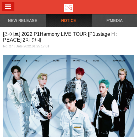
ALL MENU
NEW RELEASE
NOTICE
F'MEDIA
[라이브] 2022 P1Harmony LIVE TOUR [P1ustage H :
PEACE] 2차 안내
No. 27 | Date 2022.01.25 17:01