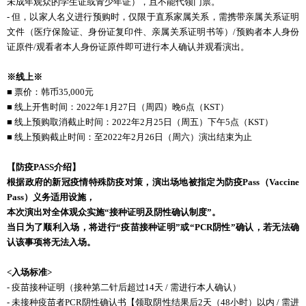
未成年观众的学生证或青少年证），且不能代领门票。
- 但，以家人名义进行预购时，仅限于直系家属关系，需携带亲属关系证明
文件（医疗保险证、身份证复印件、亲属关系证明书等）/预购者本人身份
证原件/观看者本人身份证原件即可进行本人确认并观看演出。
※线上※
■ 票价：韩币35,000元
■ 线上开售时间：2022年1月27日（周四）晚6点（KST）
■ 线上预购取消截止时间：2022年2月25日（周五）下午5点（KST）
■ 线上预购截止时间：至2022年2月26日（周六）演出结束为止
【防疫
PASS
介绍】
根据政府的新冠疫情特殊防疫对策，演出场地被指定为防疫
Pass
（
Vaccine
Pass
）义务适用设施，
本次演出对全体观众实施“接种证明及阴性确认制度”。
当日为了顺利入场，将进行“疫苗接种证明”或“
PCR
阴性”确认，若无法确
认该事项将无法入场。
<
入场标准
>
- 疫苗接种证明（接种第二针后超过14天 / 需进行本人确认）
- 未接种疫苗者PCR阴性确认书【领取阴性结果后2天（48小时）以内 / 需进