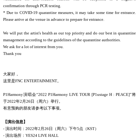
confirmation through PCR testing.
* Due to COVID-19 quarantine measures, it may take some time for entrance.
Please arrive at the venue in advance to prepare for entrance.
We will put the artist's health as our top priority and do our best in quarantine
management according to the guidelines of the quarantine authorities.
We ask for a lot of interest from you.
Thank you
大家好，
这里是FNC ENTERTAINMENT。
P1Harmony演唱会“2022 P1Harmony LIVE TOUR [P1ustage H : PEACE]”将
于2022年2月26日（周六）举行。
有意预购的朋友请参考以下事项。
【演出信息】
- 演出时间：2022年2月26日（周六）下午5点（KST）
- 演出场所：YES24 LIVE HALL