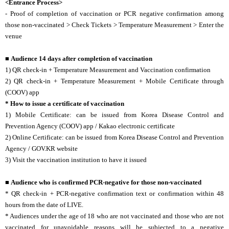
<Entrance Process>
- Proof of completion of vaccination or PCR negative confirmation among
those non-vaccinated > Check Tickets > Temperature Measurement > Enter the
venue
■
Audience 14 days after completion of vaccination
1) QR check-in + Temperature Measurement and Vaccination confirmation
2) QR check-in + Temperature Measurement + Mobile Certificate through
(COOV) app
* How to issue a certificate of vaccination
1) Mobile Certificate: can be issued from Korea Disease Control and
Prevention Agency (COOV) app / Kakao electronic certificate
2) Online Certificate: can be issued from Korea Disease Control and Prevention
Agency / GOV.KR website
3) Visit the vaccination institution to have it issued
■
Audience who is confirmed PCR-negative for those non-vaccinated
* QR check-in +
PCR-negative confirmation text or confirmation within 48
hours from the date of
LIVE.
* Audiences under the age of 18 who are not vaccinated and those who are not
vaccinated for unavoidable reasons will be subjected to a negative