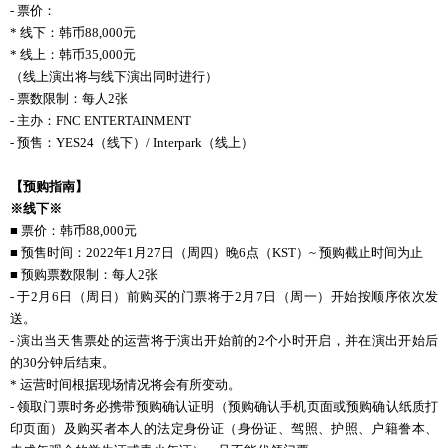
- 票价：
* 线下：韩币88,000元
* 线上：韩币35,000元
（线上演出将与线下演出同时进行）
- 票数限制：每人2张
- 主办：FNC ENTERTAINMENT
- 预售：YES24（线下）/ Interpark（线上）
【预购指南】
※
线下※
■ 票价：韩币88,000元
■ 预售时间：2022年1月27日（周四）晚6点（KST）~ 预购截止时间为止
■ 预购票数限制：每人2张
- 于2月6日（周日）前购买的门票将于2月7日（周一）开始按顺序依次发
送。
- 演出当天售票处的运营将于演出开始前的2个小时开启，并在演出开始后
的30分钟后结束。
* 运营时间根据现场情况将会有所变动。
- 领取门票时务必携带预购确认证明（预购确认手机页面或预购确认纸质打
印页面）及购买者本人的法定身份证（身份证、驾照、护照、户籍誊本、