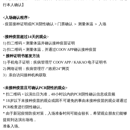
行本人确认】
<
入场确认程序
>
- 疫苗接种证明或PCR阴性确认 > 门票确认 ＞ 测量体温 ＞ 入场
<
接种疫苗超过
14
天的观众
>
1) 扫二维码 + 测量体温并确认接种疫苗证明
2) 扫二维码 + 测量体温，并通过COOV APP确认接种疫苗
*
接种证明书签发方法
1) 手机电子证明：疾病管理厅 COOV APP / KAKAO 电子证明书
2) 网络证明：疾病管理厅 /“政府24”网页
3）亲自访问接种机构获取
<
未接种疫苗且可确认
PCR
阴性的观众
>
* 扫二维码 + 以演出日为准，48小时以内的PCR阴性确认信息或音频
* 18岁以下未接种疫苗的观众或因不可避免的事由未接种疫苗的观众请通过
PCR检查进行阴性确认。
* 由于新冠疫情防疫对策，入场准备时间可能会较长，希望观众朋友们能够
提前到达演出场地，
准备入场。